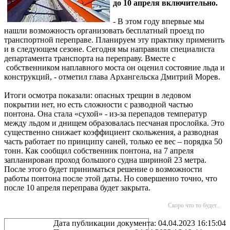
до 10 апреля включительно.
- В этом году впервые мы
нашли возможность организовать бесплатный проезд по
транспортной переправе. Планируем эту практику применить
и в следующем сезоне. Сегодня мы направили специалиста
департамента транспорта на переправу. Вместе с
собственником наплавного моста он оценил состояние льда и
конструкций, - отметил глава Архангельска Дмитрий Морев.
Итоги осмотра показали: опасных трещин в ледовом
покрытии нет, но есть сложности с разводной частью
понтона. Она стала «сухой» - из-за перепадов температур
между льдом и днищем образовалась песчаная прослойка. Это
существенно снижает коэффициент скольжения, а разводная
часть работает по принципу саней, только ее вес – порядка 50
тонн. Как сообщил собственник понтона, на 7 апреля
запланирован проход большого судна шириной 23 метра.
После этого будет приниматься решение о возможности
работы понтона после этой даты. Но совершенно точно, что
после 10 апреля переправа будет закрыта.
Скоро что то будет...
Дата публикации документа: 04.04.2023 16:15:04