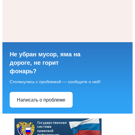
Не убран мусор, яма на
дороге, не горит
фонарь?
Столкнулись с проблемой — сообщите о ней!
Написать о проблеме