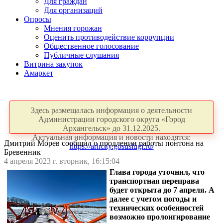
Для граждан
Для организаций
Опросы
Мнения горожан
Оценить противодействие коррупции
Общественное голосование
Публичные слушания
Витрина закупок
Амаркет
Здесь размещалась информация о деятельности
Администрации городского округа «Город
Архангельск» до 31.12.2025.
Актуальная информация и новости находятся:
Дмитрий Морев сообщил о продлении работы понтона на
https://arhcity.gosuslugi.ru/
Бревенник
4 апреля 2023 г. вторник, 16:15:04
Глава города уточнил, что
транспортная переправа
будет открыта до 7 апреля. А
далее с учетом погоды и
технических особенностей
возможно пролонгирование