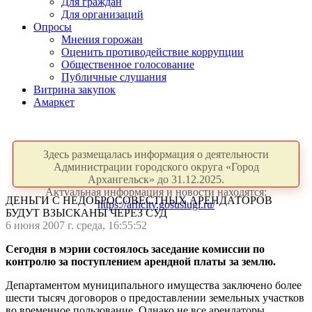
Для граждан
Для организаций
Опросы
Мнения горожан
Оценить противодействие коррупции
Общественное голосование
Публичные слушания
Витрина закупок
Амаркет
Здесь размещалась информация о деятельности
Администрации городского округа «Город
Архангельск» до 31.12.2025.
Актуальная информация и новости находятся:
ДЕНЬГИ С НЕДОБРОСОВЕСТНЫХ АРЕНДАТОРОВ
https://arhcity.gosuslugi.ru/
БУДУТ ВЗЫСКАНЫ ЧЕРЕЗ СУД
6 июня 2007 г. среда, 16:55:52
Сегодня в мэрии состоялось заседание комиссии по
контролю за поступлением арендной платы за землю.
Департаментом муниципального имущества заключено более
шести тысяч договоров о предоставлении земельных участков
во временное пользование. Однако не все арендаторы