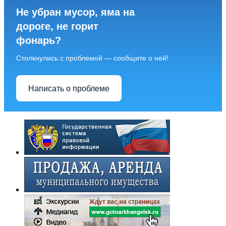
Не убран мусор, яма на
дороге, не горит
фонарь?
Столкнулись с проблемой — сообщите о ней!
Написать о проблеме