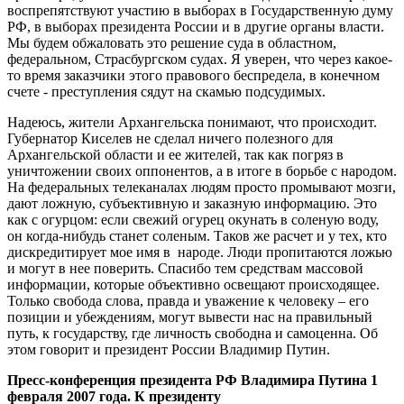
воспрепятствуют участию в выборах в Государственную думу
РФ, в выборах президента России и в другие органы власти.
Мы будем обжаловать это решение суда в областном,
федеральном, Страсбургском судах. Я уверен, что через какое-
то время заказчики этого правового беспредела, в конечном
счете - преступления сядут на скамью подсудимых.
Надеюсь, жители Архангельска понимают, что происходит.
Губернатор Киселев не сделал ничего полезного для
Архангельской области и ее жителей, так как погряз в
уничтожении своих оппонентов, а в итоге в борьбе с народом.
На федеральных телеканалах людям просто промывают мозги,
дают ложную, субъективную и заказную информацию. Это
как с огурцом: если свежий огурец окунать в соленую воду,
он когда-нибудь станет соленым. Таков же расчет и у тех, кто
дискредитирует мое имя в народе. Люди пропитаются ложью
и могут в нее поверить. Спасибо тем средствам массовой
информации, которые объективно освещают происходящее.
Только свобода слова, правда и уважение к человеку – его
позиции и убеждениям, могут вывести нас на правильный
путь, к государству, где личность свободна и самоценна. Об
этом говорит и президент России Владимир Путин.
Пресс-конференция президента РФ Владимира Путина 1
февраля 2007 года. К президенту