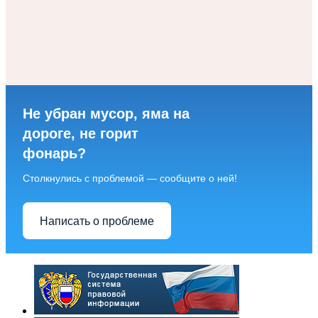
Не убран мусор, яма на
дороге, не горит
фонарь?
Столкнулись с проблемой — сообщите о ней!
Написать о проблеме