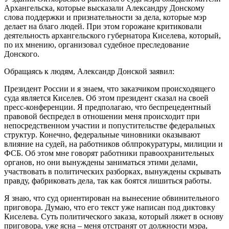
Архангельска, которые высказали Александру Донскому
слова поддержки и признательности за дела, которые мэр
делает на благо людей. При этом горожане критиковали
деятельность архангельского губернатора Киселева, который,
по их мнению, организовал судебное преследование
Донского.
Обращаясь к людям, Александр Донской заявил:
Президент России и я знаем, что заказчиком происходящего
суда является Киселев. Об этом президент сказал на своей
пресс-конференции. Я предполагаю, что беспрецедентный
правовой беспредел в отношении меня происходит при
непосредственном участии и попустительстве федеральных
структур. Конечно, федеральные чиновники оказывают
влияние на судей, на работников облпрокуратуры, милиции и
ФСБ. Об этом мне говорят работники правоохранительных
органов, но они вынуждены заниматься этими делами,
участвовать в политических разборках, вынуждены скрывать
правду, фабриковать дела, так как боятся лишиться работы.
Я знаю, что суд ориентирован на вынесение обвинительного
приговора. Думаю, что его текст уже написан под диктовку
Киселева. Суть политического заказа, который ляжет в основу
приговора, уже ясна – меня отстранят от должности мэра,