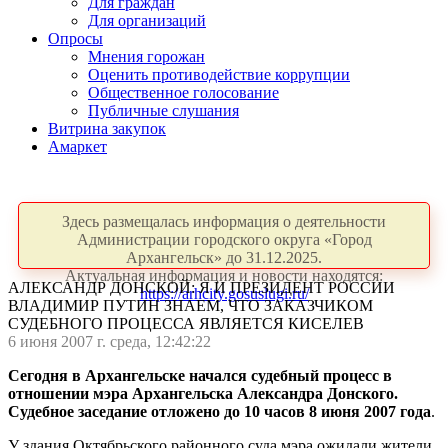
Для граждан
Для организаций
Опросы
Мнения горожан
Оценить противодействие коррупции
Общественное голосование
Публичные слушания
Витрина закупок
Амаркет
Здесь размещалась информация о деятельности
Администрации городского округа «Город
Архангельск» до 31.12.2025.
Актуальная информация и новости находятся:
АЛЕКСАНДР ДОНСКОЙ: Я И ПРЕЗИДЕНТ РОССИИ
https://arhcity.gosuslugi.ru/
ВЛАДИМИР ПУТИН ЗНАЕМ, ЧТО ЗАКАЗЧИКОМ
СУДЕБНОГО ПРОЦЕССА ЯВЛЯЕТСЯ КИСЕЛЕВ
6 июня 2007 г. среда, 12:42:22
Сегодня в Архангельске начался судебный процесс в
отношении мэра Архангельска Александра Донского.
Судебное заседание отложено до 10 часов 8 июня 2007 года
.
У здания Октябрьского районного суда мэра ожидали жители