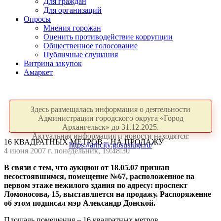
Для граждан
Для организаций
Опросы
Мнения горожан
Оценить противодействие коррупции
Общественное голосование
Публичные слушания
Витрина закупок
Амаркет
Здесь размещалась информация о деятельности
Администрации городского округа «Город
Архангельск» до 31.12.2025.
Актуальная информация и новости находятся:
16 КВАДРАТНЫХ МЕТРОВ – НА ПРОДАЖУ
https://arhcity.gosuslugi.ru/
4 июня 2007 г. понедельник, 19:48:30
В связи с тем, что аукцион от 18.05.07 признан
несостоявшимся, помещение №67, расположенное на
первом этаже нежилого здания по адресу: проспект
Ломоносова, 15, выставляется на продажу. Распоряжение
об этом подписал мэр Александр Донской.
Площадь помещения – 16 квадратных метров.