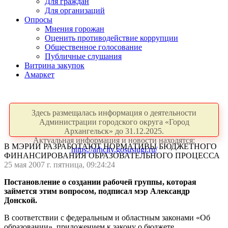
Для граждан
Для организаций
Опросы
Мнения горожан
Оценить противодействие коррупции
Общественное голосование
Публичные слушания
Витрина закупок
Амаркет
Здесь размещалась информация о деятельности
Администрации городского округа «Город
Архангельск» до 31.12.2025.
Актуальная информация и новости находятся:
В МЭРИИ РАЗРАБОТАЮТ НОРМАТИВЫ БЮДЖЕТНОГО
https://arhcity.gosuslugi.ru/
ФИНАНСИРОВАНИЯ ОБРАЗОВАТЕЛЬНОГО ПРОЦЕССА
25 мая 2007 г. пятница, 09:24:24
Постановление о создании рабочей группы, которая
займется этим вопросом, подписал мэр Александр
Донской.
В соответствии с федеральным и областным законами «Об
образовании», приложением к закону о бюджете