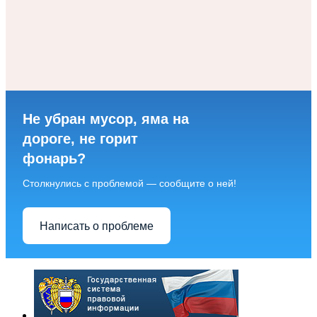
Не убран мусор, яма на
дороге, не горит
фонарь?
Столкнулись с проблемой — сообщите о ней!
Написать о проблеме