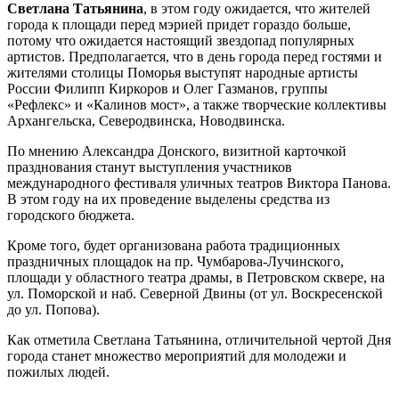
Светлана Татьянина
, в этом году ожидается, что жителей
города к площади перед мэрией придет гораздо больше,
потому что ожидается настоящий звездопад популярных
артистов. Предполагается, что в день города перед гостями и
жителями столицы Поморья выступят народные артисты
России Филипп Киркоров и Олег Газманов, группы
«Рефлекс» и «Калинов мост», а также творческие коллективы
Архангельска, Северодвинска, Новодвинска.
По мнению Александра Донского, визитной карточкой
празднования станут выступления участников
международного фестиваля уличных театров Виктора Панова.
В этом году на их проведение выделены средства из
городского бюджета.
Кроме того, будет организована работа традиционных
праздничных площадок на пр. Чумбарова-Лучинского,
площади у областного театра драмы, в Петровском сквере, на
ул. Поморской и наб. Северной Двины (от ул. Воскресенской
до ул. Попова).
Как отметила Светлана Татьянина, отличительной чертой Дня
города станет множество мероприятий для молодежи и
пожилых людей.