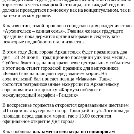
торжества в честь поморской столицы, что каждый год они
должны проводиться по-новому как на концептуальном, так и
на техническом уровне.
Как известно, темой прошлого городского дня рождения стало
«Архангельск – единая семья». Главная же идея грядущего
праздника пока держится организаторами в секрете, зато
некоторые подробности стали известны.
В этом году День города Архангельск будет праздновать два
дня – 23-24 июня – традиционно последний уик-энд месяца.
Суббота будет отдана под «разогрев»: центральным событием
в этот день станет городской праздник для выпускников
«Белый бал» на площади перед зданием мэрии. На
архангельский бал приедет певица «Maкsим». Также
состоятся театрализованные экскурсии по Архангельску,
соревнования по картингу «Формула победы» и
международный марафон «Гандвик».
В воскресенье торжества откроются карнавальным шествием
«Праздничная кутерьма» по пр. Троицкий от ул. Логинова до
площади перед зданием мэрии, где в 13.00 состоится
официальное открытие Дня города.
Как сообщила
и.о. заместителя мэра по соцвопросам