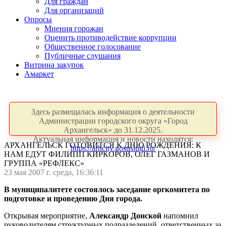
Для граждан
Для организаций
Опросы
Мнения горожан
Оценить противодействие коррупции
Общественное голосование
Публичные слушания
Витрина закупок
Амаркет
Здесь размещалась информация о деятельности
Администрации городского округа «Город
Архангельск» до 31.12.2025.
Актуальная информация и новости находятся:
АРХАНГЕЛЬСК ГОТОВИТСЯ К ДНЮ РОЖДЕНИЯ: К
https://arhcity.gosuslugi.ru/
НАМ ЕДУТ ФИЛИПП КИРКОРОВ, ОЛЕГ ГАЗМАНОВ И
ГРУППА «РЕФЛЕКС»
23 мая 2007 г. среда, 16:36:11
В муниципалитете состоялось заседание оргкомитета по
подготовке и проведению Дня города.
Открывая мероприятие,
Александр Донской
напомнил
руководителям структурных подразделений, ответственных за