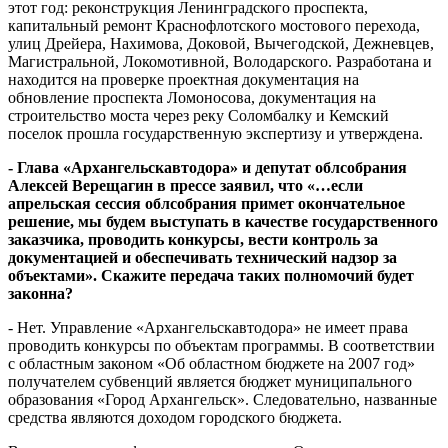
этот год: реконструкция Ленинградского проспекта,
капитальный ремонт Краснофлотского мостового перехода,
улиц Дрейера, Нахимова, Доковой, Вычегодской, Дежневцев,
Магистральной, Локомотивной, Володарского. Разработана и
находится на проверке проектная документация на
обновление проспекта Ломоносова, документация на
строительство моста через реку Соломбалку и Кемский
поселок прошла государственную экспертизу и утверждена.
- Глава «Архангельскавтодора» и депутат облсобрания
Алексей Верещагин в прессе заявил, что «…если
апрельская сессия облсобрания примет окончательное
решение, мы будем выступать в качестве государственного
заказчика, проводить конкурсы, вести контроль за
документацией и обеспечивать технический надзор за
объектами». Скажите передача таких полномочий будет
законна?
- Нет. Управление «Архангельскавтодора» не имеет права
проводить конкурсы по объектам программы. В соответствии
с областным законом «Об областном бюджете на 2007 год»
получателем субвенций является бюджет муниципального
образования «Город Архангельск». Следовательно, названные
средства являются доходом городского бюджета.