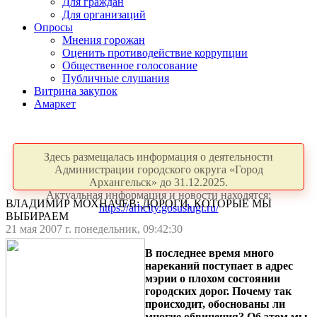
Для граждан
Для организаций
Опросы
Мнения горожан
Оценить противодействие коррупции
Общественное голосование
Публичные слушания
Витрина закупок
Амаркет
Здесь размещалась информация о деятельности
Администрации городского округа «Город
Архангельск» до 31.12.2025.
Актуальная информация и новости находятся:
ВЛАДИМИР МОХНАЧЕВ: ДОРОГИ, КОТОРЫЕ МЫ
https://arhcity.gosuslugi.ru/
ВЫБИРАЕМ
21 мая 2007 г. понедельник, 09:42:30
В последнее время много
нареканий поступает в адрес
мэрии о плохом состоянии
городских дорог. Почему так
происходит, обоснованы ли
многие обвинения? Об этом мы