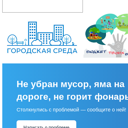
Не убран мусор, яма на
дороге, не горит фонар
Столкнулись с проблемой — сообщите о ней!
Написать о проблеме