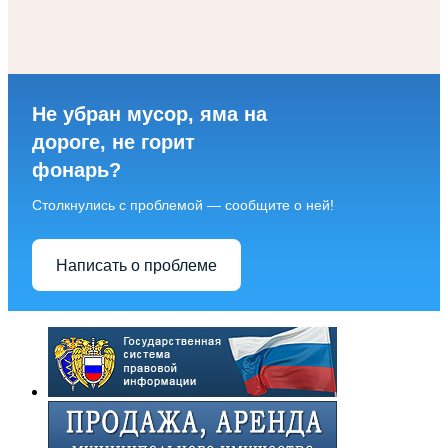
Не убран мусор, яма на
дороге, не горит
фонарь?
Столкнулись с проблемой — сообщите о ней!
Написать о проблеме