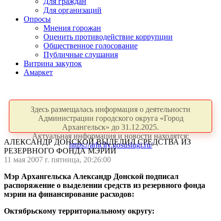
Для граждан
Для организаций
Опросы
Мнения горожан
Оценить противодействие коррупции
Общественное голосование
Публичные слушания
Витрина закупок
Амаркет
Здесь размещалась информация о деятельности
Администрации городского округа «Город
Архангельск» до 31.12.2025.
Актуальная информация и новости находятся:
АЛЕКСАНДР ДОНСКОЙ ВЫДЕЛИЛ СРЕДСТВА ИЗ
https://arhcity.gosuslugi.ru/
РЕЗЕРВНОГО ФОНДА МЭРИИ
11 мая 2007 г. пятница, 20:26:00
Мэр Архангельска Александр Донской подписал
распоряжение о выделении средств из резервного фонда
мэрии на финансирование расходов:
Октябрьскому территориальному округу: