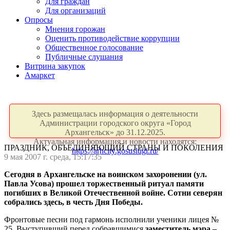
Для граждан
Для организаций
Опросы
Мнения горожан
Оценить противодействие коррупции
Общественное голосование
Публичные слушания
Витрина закупок
Амаркет
Здесь размещалась информация о деятельности
Администрации городского округа «Город
Архангельск» до 31.12.2025.
Актуальная информация и новости находятся:
ПРАЗДНИК, ОБЪЕДИНЯЮЩИЙ СТРАНЫ И ПОКОЛЕНИЯ
https://arhcity.gosuslugi.ru/
9 мая 2007 г. среда, 15:17:35
Сегодня в Архангельске на воинском захоронении (ул.
Павла Усова) прошел торжественный ритуал памяти
погибших в Великой Отечественной войне. Сотни северян
собрались здесь, в честь Дня Победы.
Фронтовые песни под гармонь исполнили ученики лицея №
25. Выступивший перед собравшимися
заместитель мэра –