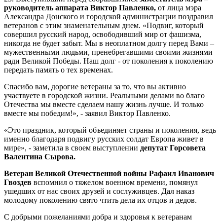
руководитель аппарата Виктор Павленко,
от лица мэра
Александра Донского и городской администрации
поздравил
ветеранов с этим знаменательным днем. «Подвиг, который
совершил русский народ, освободивший мир от фашизма,
никогда не будет забыт. Мы в неоплатном долгу перед Вами –
мужественными людьми, пренебрегавшими своими жизнями
ради Великой Победы. Наш долг - от поколения к поколению
передать память о тех временах.
Спасибо вам, дорогие ветераны за то, что вы активно
участвуете в городской жизни. Реальными делами во благо
Отечества мы вместе сделаем нашу жизнь лучше. И только
вместе мы победим!», - заявил Виктор Павленко.
«Это праздник, который объединяет страны и поколения, ведь
именно благодаря подвигу русских солдат Европа живет в
мире», - заметила в своем выступлении
депутат Горсовета
Валентина Сырова.
Ветеран Великой Отечественной войны Рафаил Иванович
Гвоздев
вспомнил о тяжелом военном времени, помянул
ушедших от нас своих друзей и сослуживцев. Дал наказ
молодому поколению свято чтить дела их отцов и дедов.
С добрыми пожеланиями добра и здоровья к ветеранам