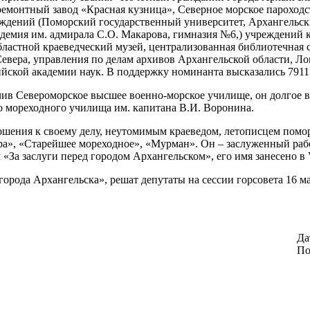
ремонтный завод «Красная кузница», Северное морское парохо
еждений (Поморский государственный университет, Архангельск
демия им. адмирала С.О. Макарова, гимназия №6,) учреждений 
ластной краеведческий музей, централизованная библиотечная с
евера, управления по делам архивов Архангельской области, Ло
ийской академии наук. В поддержку номинанта высказались 7911
ив Североморское высшее военно-морское училище, он долгое в
о мореходного училища им. капитана В.И. Воронина.
ошения к своему делу, неутомимым краеведом, летописцем помо
ра», «Старейшее мореходное», «Мурман». Он – заслуженный раб
«За заслуги перед городом Архангельском», его имя занесено 
рода Архангельска», решат депутаты на сессии горсовета 16 ма
Да
По