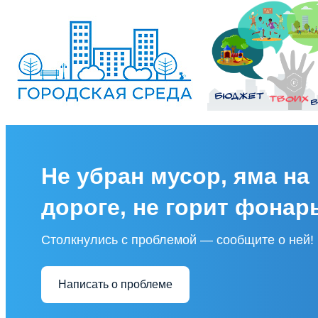
Не убран мусор, яма на
дороге, не горит фонар
Столкнулись с проблемой — сообщите о ней!
Написать о проблеме