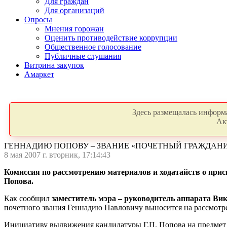
Для граждан
Для организаций
Опросы
Мнения горожан
Оценить противодействие коррупции
Общественное голосование
Публичные слушания
Витрина закупок
Амаркет
Здесь размещалась информа
Ак
ГЕННАДИЮ ПОПОВУ – ЗВАНИЕ «ПОЧЕТНЫЙ ГРАЖДАН
8 мая 2007 г. вторник, 17:14:43
Комиссия по рассмотрению материалов и ходатайств о прис
Попова.
Как сообщил
заместитель мэра – руководитель аппарата Ви
почетного звания Геннадию Павловичу выносится на рассмотре
Инициативу выдвижения кандидатуры Г.П. Попова на предмет