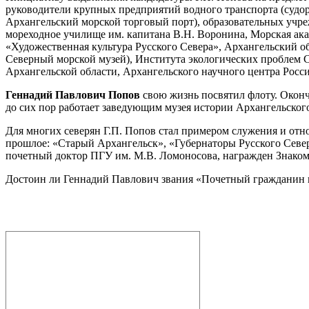
руководители крупных предприятий водного транспорта (судо
Архангельский морской торговый порт), образовательных учр
мореходное училище им. капитана В.Н. Воронина, Морская ака
«Художественная культура Русского Севера», Архангельский об
Северный морской музей), Института экологических проблем С
Архангельской области, Архангельского научного центра Росс
Геннадий Павлович Попов
свою жизнь посвятил флоту. Оконч
до сих пор работает заведующим музея истории Архангельског
Для многих северян Г.П. Попов стал примером служения и отн
прошлое: «Старый Архангельск», «Губернаторы Русского Севе
почетный доктор ПГУ им. М.В. Ломоносова, награжден Знаком 
Достоин ли Геннадий Павлович звания «Почетный гражданин го