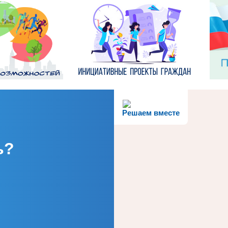
Решаем вместе
ь?