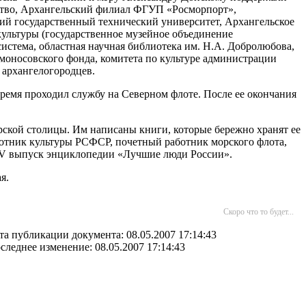
дство, Архангельский филиал ФГУП «Росморпорт»,
ий государственный технический университет, Архангельское
культуры (государственное музейное объединение
истема, областная научная библиотека им. Н.А. Добролюбова,
моносовского фонда, комитета по культуре администрации
 архангелогородцев.
ремя проходил службу на Северном флоте. После ее окончания
рской столицы. Им написаны книги, которые бережно хранят ее
отник культуры РСФСР, почетный работник морского флота,
в V выпуск энциклопедии «Лучшие люди России».
я.
Скоро что то будет...
та публикации документа: 08.05.2007 17:14:43
следнее изменение: 08.05.2007 17:14:43