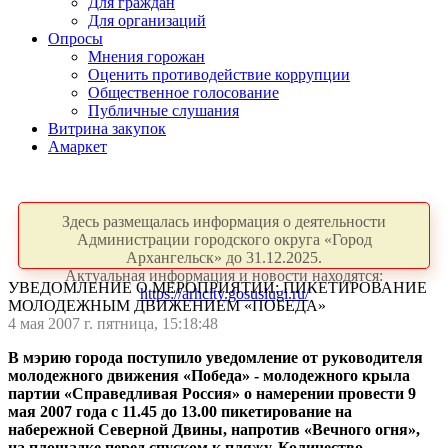
Для граждан
Для организаций
Опросы
Мнения горожан
Оценить противодействие коррупции
Общественное голосование
Публичные слушания
Витрина закупок
Амаркет
Здесь размещалась информация о деятельности
Администрации городского округа «Город
Архангельск» до 31.12.2025.
Актуальная информация и новости находятся:
УВЕДОМЛЕНИЕ О МЕРОПРИЯТИИ: ПИКЕТИРОВАНИЕ
https://arhcity.gosuslugi.ru/
МОЛОДЕЖНЫМ ДВИЖЕНИЕМ «ПОБЕДА»
4 мая 2007 г. пятница, 15:18:48
В мэрию города поступило уведомление от руководителя
молодежного движения «Победа» - молодежного крыла
партии «Справедливая Россия» о намерении провести 9
мая 2007 года с 11.45 до 13.00 пикетирование на
набережной Северной Двины, напротив «Вечного огня»,
на площадке перед спуском к пляжу. Количество