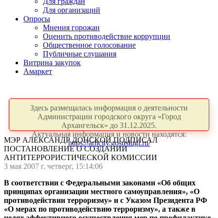
Для граждан
Для организаций
Опросы
Мнения горожан
Оценить противодействие коррупции
Общественное голосование
Публичные слушания
Витрина закупок
Амаркет
Здесь размещалась информация о деятельности
Администрации городского округа «Город
Архангельск» до 31.12.2025.
Актуальная информация и новости находятся:
МЭР АЛЕКСАНДР ДОНСКОЙ ПОДПИСАЛ
https://arhcity.gosuslugi.ru/
ПОСТАНОВЛЕНИЕ О СОЗДАНИИ
АНТИТЕРРОРИСТИЧЕСКОЙ КОМИССИИ
3 мая 2007 г. четверг, 15:14:06
В соответствии с Федеральными законами «Об общих
принципах организации местного самоуправления», «О
противодействии терроризму» и с Указом Президента РФ
«О мерах по противодействию терроризму», а также в
целях эффективного осуществления мер по профилактике