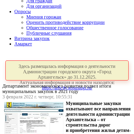
Для граждан
Для организаций
Опросы
Мнения горожан
Оценить противодействие коррупции
Общественное голосование
Публичные слушания
Витрина закупок
Амаркет
Здесь размещалась информация о деятельности
Администрации городского округа «Город
Архангельск» до 31.12.2025.
Актуальная информация и новости находятся:
Департамент экономического развития подвел итоги
https://arhcity.gosuslugi.ru/
муниципальных закупок в 2021 году
3 февраля 2022 г. четверг, 10:55:31
Муниципальные закупки
охватывают все направления
деятельности администрации
Архангельска – от
строительства дорог
и приобретения жилья детям-