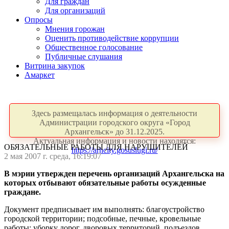
Для граждан
Для организаций
Опросы
Мнения горожан
Оценить противодействие коррупции
Общественное голосование
Публичные слушания
Витрина закупок
Амаркет
Здесь размещалась информация о деятельности
Администрации городского округа «Город
Архангельск» до 31.12.2025.
Актуальная информация и новости находятся:
ОБЯЗАТЕЛЬНЫЕ РАБОТЫ ДЛЯ НАРУШИТЕЛЕЙ
https://arhcity.gosuslugi.ru/
2 мая 2007 г. среда, 16:19:07
В мэрии утвержден перечень организаций Архангельска на
которых отбывают обязательные работы осужденные
граждане.
Документ предписывает им выполнять: благоустройство
городской территории; подсобные, печные, кровельные
работы; уборку дорог, дворовых территорий, подъездов