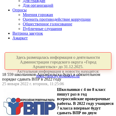
Для граждан
Для организаций
Опросы
Мнения горожан
Оценить противодействие коррупции
Общественное голосование
Публичные слушания
Витрина закупок
Амаркет
Здесь размещалась информация о деятельности
Администрации городского округа «Город
Архангельск» до 31.12.2025.
Актуальная информация и новости находятся:
18 559 школьников Архангельска будут в обязательном
https://arhcity.gosuslugi.ru/
порядке сдавать ВПР в 2022 году
25 января 2022 г. вторник, 11:25:06
Школьники с 4 по 8 класс
пишут раз в год
всероссийские проверочные
работы. В 2022 году учащиеся
7 класса впервые будут
сдавать ВПР по двум