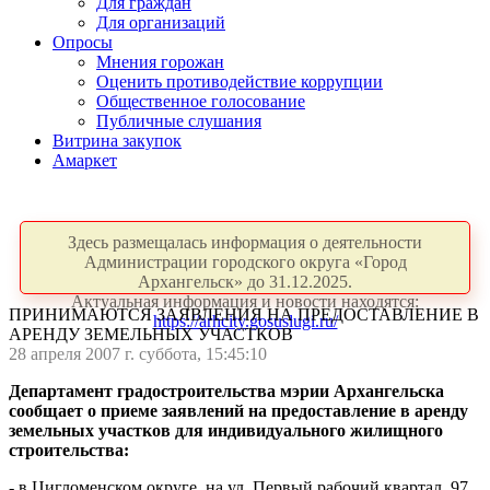
Для граждан
Для организаций
Опросы
Мнения горожан
Оценить противодействие коррупции
Общественное голосование
Публичные слушания
Витрина закупок
Амаркет
Здесь размещалась информация о деятельности
Администрации городского округа «Город
Архангельск» до 31.12.2025.
Актуальная информация и новости находятся:
ПРИНИМАЮТСЯ ЗАЯВЛЕНИЯ НА ПРЕДОСТАВЛЕНИЕ В
https://arhcity.gosuslugi.ru/
АРЕНДУ ЗЕМЕЛЬНЫХ УЧАСТКОВ
28 апреля 2007 г. суббота, 15:45:10
Департамент градостроительства мэрии Архангельска
сообщает о приеме заявлений на предоставление в аренду
земельных участков для индивидуального жилищного
строительства:
- в Цигломенском округе, на ул. Первый рабочий квартал, 97,