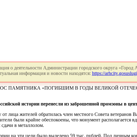
ция о деятельности Администрации городского округа «Город А
туальная информация и новости находятся:
https://arhcity.gosuslugi
НОС ПАМЯТНИКА «ПОГИБШИМ В ГОДЫ ВЕЛИКОЙ ОТЕЧ
ссийской истории перенесли из заброшенной промзоны в цен
му от лица жителей обратилась член местного Совета ветеранов
ители были крайне обеспокоены, что монумент располагается в
сдачи в металлолом.
рии на эти цели было выделено 59 тыс. рублей. Под личным ко