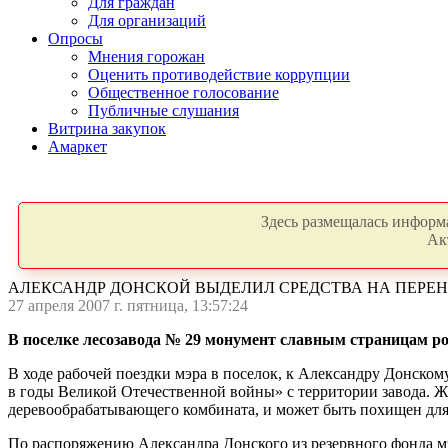
Для граждан
Для организаций
Опросы
Мнения горожан
Оценить противодействие коррупции
Общественное голосование
Публичные слушания
Витрина закупок
Амаркет
Здесь размещалась информа
Ак
АЛЕКСАНДР ДОНСКОЙ ВЫДЕЛИЛ СРЕДСТВА НА ПЕРЕ
27 апреля 2007 г. пятница, 13:57:24
В поселке лесозавода № 29 монумент славным страницам ро
В ходе рабочей поездки мэра в поселок, к Александру Донско
в годы Великой Отечественной войны» с территории завода. Ж
деревообрабатывающего комбината, и может быть похищен для 
По распоряжению Александра Донского из резервного фонда мэ