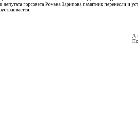
епутата горсовета Романа Зарипова памятник перенесли и уста
оустраивается.
Да
По