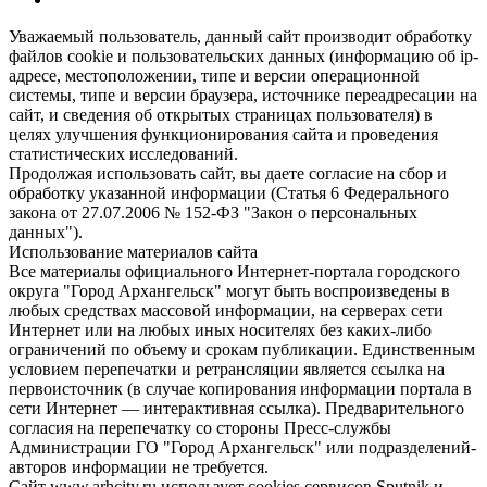
Уважаемый пользователь, данный сайт производит обработку
файлов cookie и пользовательских данных (информацию об ip-
адресе, местоположении, типе и версии операционной
системы, типе и версии браузера, источнике переадресации на
сайт, и сведения об открытых страницах пользователя) в
целях улучшения функционирования сайта и проведения
статистических исследований.
Продолжая использовать сайт, вы даете согласие на сбор и
обработку указанной информации (Статья 6 Федерального
закона от 27.07.2006 № 152-ФЗ "Закон о персональных
данных").
Использование материалов сайта
Все материалы официального Интернет-портала городского
округа "Город Архангельск" могут быть воспроизведены в
любых средствах массовой информации, на серверах сети
Интернет или на любых иных носителях без каких-либо
ограничений по объему и срокам публикации. Единственным
условием перепечатки и ретрансляции является ссылка на
первоисточник (в случае копирования информации портала в
сети Интернет — интерактивная ссылка). Предварительного
согласия на перепечатку со стороны Пресс-службы
Администрации ГО "Город Архангельск" или подразделений-
авторов информации не требуется.
Сайт www.arhcity.ru использует cookies сервисов Sputnik и