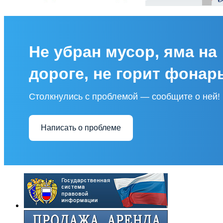
Не убран мусор, яма на
дороге, не горит фонар
Столкнулись с проблемой — сообщите о ней!
Написать о проблеме