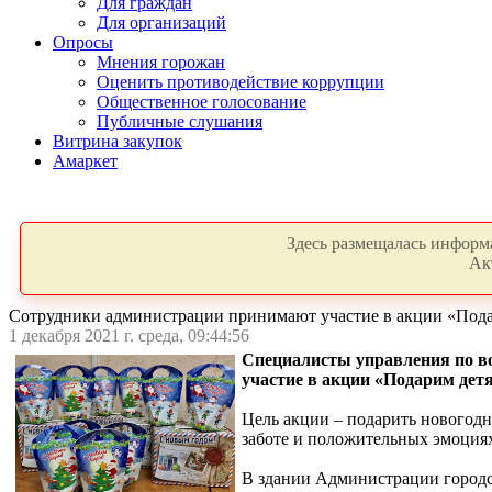
Для граждан
Для организаций
Опросы
Мнения горожан
Оценить противодействие коррупции
Общественное голосование
Публичные слушания
Витрина закупок
Амаркет
Здесь размещалась информа
Ак
Сотрудники администрации принимают участие в акции «Пода
1 декабря 2021 г. среда, 09:44:56
Специалисты управления по во
участие в акции «Подарим дет
Цель акции – подарить новогод
заботе и положительных эмоция
В здании Администрации городск