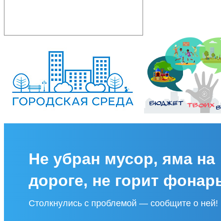
Не убран мусор, яма на
дороге, не горит фонар
Столкнулись с проблемой — сообщите о ней!