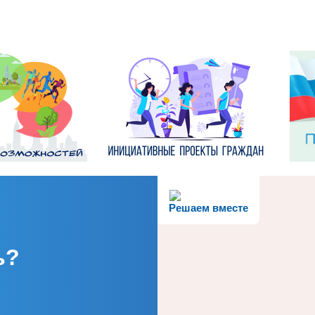
Решаем вместе
ь?