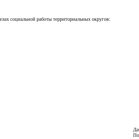
делах социальной работы территориальных округов:
Да
По