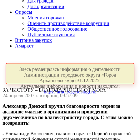
Для граждан
Для организаций
Опросы
Мнения горожан
Оценить противодействие коррупции
Общественное голосование
Публичные слушания
Витрина закупок
Амаркет
Здесь размещалась информация о деятельности
Администрации городского округа «Город
Архангельск» до 31.12.2025.
Актуальная информация и новости находятся:
ЗА ЧИСТОТУ – БЛАГОДАРНОСТИ ОТ МЭРА
https://arhcity.gosuslugi.ru/
24 апреля 2007 г. вторник, 09:57:09
Александр Донской вручил благодарности мэрии за
активное участие в организации и проведении
двухмесячника по благоустройству города. С этим можно
поздравить:
- Еликаниду Волосевич, главного врача «Первой городской
клинической больницы скорой медицинской помощи»;