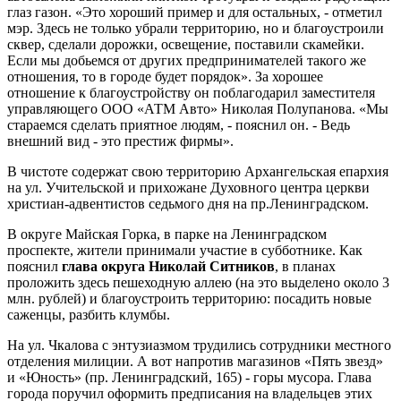
глаз газон. «Это хороший пример и для остальных, - отметил
мэр. Здесь не только убрали территорию, но и благоустроили
сквер, сделали дорожки, освещение, поставили скамейки.
Если мы добьемся от других предпринимателей такого же
отношения, то в городе будет порядок». За хорошее
отношение к благоустройству он поблагодарил заместителя
управляющего ООО «АТМ Авто» Николая Полупанова. «Мы
стараемся сделать приятное людям, - пояснил он. - Ведь
внешний вид - это престиж фирмы».
В чистоте содержат свою территорию Архангельская епархия
на ул. Учительской и прихожане Духовного центра церкви
христиан-адвентистов седьмого дня на пр.Ленинградском.
В округе Майская Горка, в парке на Ленинградском
проспекте, жители принимали участие в субботнике. Как
пояснил
глава округа Николай Ситников
, в планах
проложить здесь пешеходную аллею (на это выделено около 3
млн. рублей) и благоустроить территорию: посадить новые
саженцы, разбить клумбы.
На ул. Чкалова с энтузиазмом трудились сотрудники местного
отделения милиции. А вот напротив магазинов «Пять звезд»
и «Юность» (пр. Ленинградский, 165) - горы мусора. Глава
города поручил оформить предписания на владельцев этих