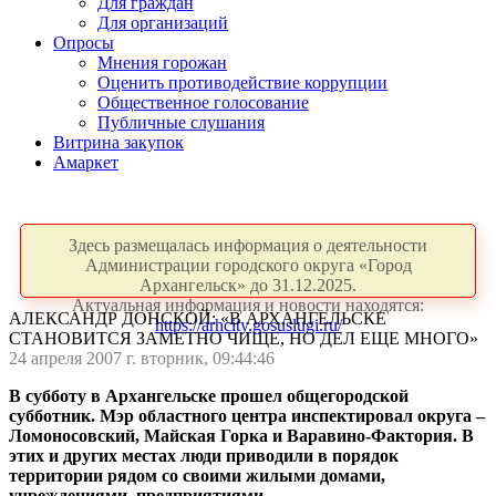
Для граждан
Для организаций
Опросы
Мнения горожан
Оценить противодействие коррупции
Общественное голосование
Публичные слушания
Витрина закупок
Амаркет
Здесь размещалась информация о деятельности
Администрации городского округа «Город
Архангельск» до 31.12.2025.
Актуальная информация и новости находятся:
АЛЕКСАНДР ДОНСКОЙ: «В АРХАНГЕЛЬСКЕ
https://arhcity.gosuslugi.ru/
СТАНОВИТСЯ ЗАМЕТНО ЧИЩЕ, НО ДЕЛ ЕЩЕ МНОГО»
24 апреля 2007 г. вторник, 09:44:46
В субботу в Архангельске прошел общегородской
субботник. Мэр областного центра инспектировал округа –
Ломоносовский, Майская Горка и Варавино-Фактория. В
этих и других местах люди приводили в порядок
территории рядом со своими жилыми домами,
учреждениями, предприятиями.