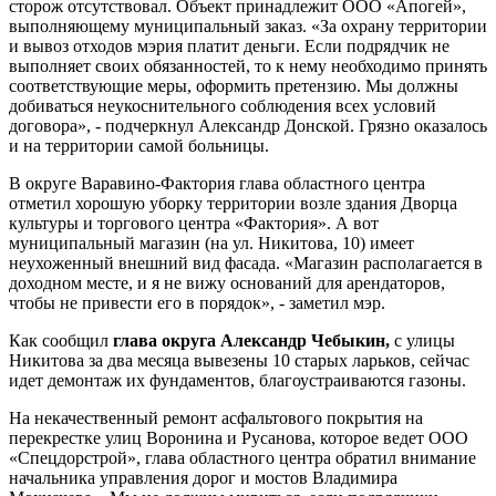
сторож отсутствовал. Объект принадлежит ООО «Апогей»,
выполняющему муниципальный заказ. «За охрану территории
и вывоз отходов мэрия платит деньги. Если подрядчик не
выполняет своих обязанностей, то к нему необходимо принять
соответствующие меры, оформить претензию. Мы должны
добиваться неукоснительного соблюдения всех условий
договора», - подчеркнул Александр Донской. Грязно оказалось
и на территории самой больницы.
В округе Варавино-Фактория глава областного центра
отметил хорошую уборку территории возле здания Дворца
культуры и торгового центра «Фактория». А вот
муниципальный магазин (на ул. Никитова, 10) имеет
неухоженный внешний вид фасада. «Магазин располагается в
доходном месте, и я не вижу оснований для арендаторов,
чтобы не привести его в порядок», - заметил мэр.
Как сообщил
глава округа Александр Чебыкин,
с улицы
Никитова за два месяца вывезены 10 старых ларьков, сейчас
идет демонтаж их фундаментов, благоустраиваются газоны.
На некачественный ремонт асфальтового покрытия на
перекрестке улиц Воронина и Русанова, которое ведет ООО
«Спецдорстрой», глава областного центра обратил внимание
начальника управления дорог и мостов Владимира