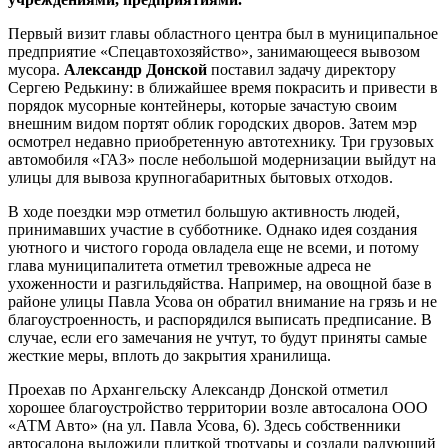
Первый визит главы областного центра был в муниципальное
предприятие «Спецавтохозяйство», занимающееся вывозом
мусора.
Александр Донской
поставил задачу директору
Сергею Редькину: в ближайшее время покрасить и привести в
порядок мусорные контейнеры, которые зачастую своим
внешним видом портят облик городских дворов. Затем мэр
осмотрел недавно приобретенную автотехнику. Три грузовых
автомобиля «ГАЗ» после небольшой модернизации выйдут на
улицы для вывоза крупногабаритных бытовых отходов.
В ходе поездки мэр отметил большую активность людей,
принимавших участие в субботнике. Однако идея создания
уютного и чистого города овладела еще не всеми, и потому
глава муниципалитета отметил тревожные адреса не
ухоженности и разгильдяйства. Например, на овощной базе в
районе улицы Павла Усова он обратил внимание на грязь и не
благоустроенность, и распорядился выписать предписание. В
случае, если его замечания не учтут, то будут приняты самые
жесткие меры, вплоть до закрытия хранилища.
Проехав по Архангельску Александр Донской отметил
хорошее благоустройство территории возле автосалона ООО
«АТМ Авто» (на ул. Павла Усова, 6). Здесь собственники
автосалона выложили плиткой тротуары и создали радующий