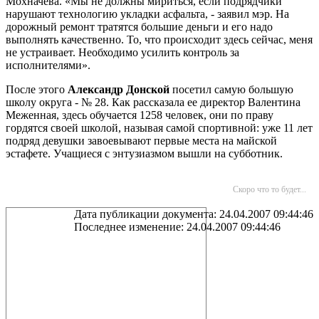
Мохначева. «Мы не должны мириться, если подрядчики
нарушают технологию укладки асфальта, - заявил мэр. На
дорожный ремонт тратятся большие деньги и его надо
выполнять качественно. То, что происходит здесь сейчас, меня
не устраивает. Необходимо усилить контроль за
исполнителями».
После этого
Александр Донской
посетил самую большую
школу округа - № 28. Как рассказала ее директор Валентина
Меженная, здесь обучается 1258 человек, они по праву
гордятся своей школой, называя самой спортивной: уже 11 лет
подряд девушки завоевывают первые места на майской
эстафете. Учащиеся с энтузиазмом вышли на субботник.
Скоро что то будет...
Дата публикации документа: 24.04.2007 09:44:46
Последнее изменение: 24.04.2007 09:44:46