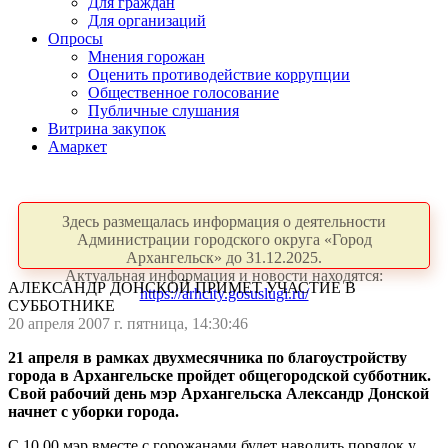
Для граждан
Для организаций
Опросы
Мнения горожан
Оценить противодействие коррупции
Общественное голосование
Публичные слушания
Витрина закупок
Амаркет
Здесь размещалась информация о деятельности
Администрации городского округа «Город
Архангельск» до 31.12.2025.
Актуальная информация и новости находятся:
АЛЕКСАНДР ДОНСКОЙ ПРИМЕТ УЧАСТИЕ В
https://arhcity.gosuslugi.ru/
СУББОТНИКЕ
20 апреля 2007 г. пятница, 14:30:46
21 апреля в рамках двухмесячника по благоустройству
города в Архангельске пройдет общегородской субботник.
Свой рабочий день мэр Архангельска Александр Донской
начнет с уборки города.
С 10.00 мэр вместе с горожанами будет наводить порядок у