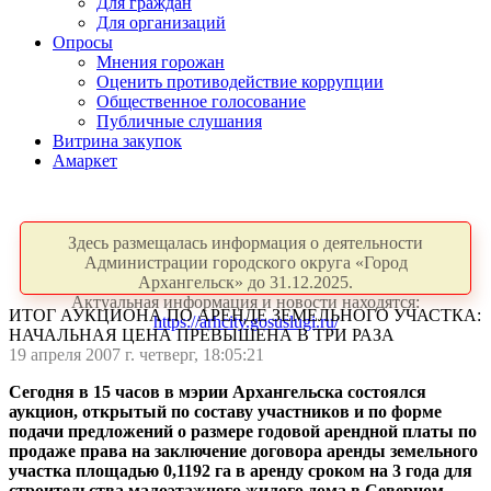
Для граждан
Для организаций
Опросы
Мнения горожан
Оценить противодействие коррупции
Общественное голосование
Публичные слушания
Витрина закупок
Амаркет
Здесь размещалась информация о деятельности
Администрации городского округа «Город
Архангельск» до 31.12.2025.
Актуальная информация и новости находятся:
ИТОГ АУКЦИОНА ПО АРЕНДЕ ЗЕМЕЛЬНОГО УЧАСТКА:
https://arhcity.gosuslugi.ru/
НАЧАЛЬНАЯ ЦЕНА ПРЕВЫШЕНА В ТРИ РАЗА
19 апреля 2007 г. четверг, 18:05:21
Сегодня в 15 часов в мэрии Архангельска состоялся
аукцион, открытый по составу участников и по форме
подачи предложений о размере годовой арендной платы по
продаже права на заключение договора аренды земельного
участка площадью
0,1192 га
в аренду сроком на 3 года для
строительства малоэтажного жилого дома в Северном