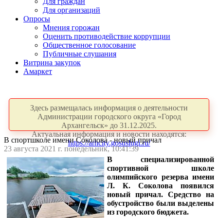
Для граждан
Для организаций
Опросы
Мнения горожан
Оценить противодействие коррупции
Общественное голосование
Публичные слушания
Витрина закупок
Амаркет
Здесь размещалась информация о деятельности
Администрации городского округа «Город
Архангельск» до 31.12.2025.
Актуальная информация и новости находятся:
В спортшколе имени Соколова - новый причал
https://arhcity.gosuslugi.ru/
23 августа 2021 г. понедельник, 10:41:39
В специализированной
спортивной школе
олимпийского резерва имени
Л. К. Соколова появился
новый причал. Средство на
обустройство были выделены
из городского бюджета.