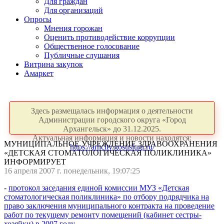
Для граждан
Для организаций
Опросы
Мнения горожан
Оценить противодействие коррупции
Общественное голосование
Публичные слушания
Витрина закупок
Амаркет
Здесь размещалась информация о деятельности
Администрации городского округа «Город
Архангельск» до 31.12.2025.
Актуальная информация и новости находятся:
МУНИЦИПАЛЬНОЕ УЧРЕЖДЕНИЕ ЗДРАВООХРАНЕНИЯ
https://arhcity.gosuslugi.ru/
«ДЕТСКАЯ СТОМАТОЛОГИЧЕСКАЯ ПОЛИКЛИНИКА»
ИНФОРМИРУЕТ
16 апреля 2007 г. понедельник, 19:07:25
-
протокол заседания единой комиссии МУЗ «Детская
стоматологическая поликлиника» по отбору подрядчика на
право заключения муниципального контракта на проведение
работ по текущему ремонту помещений (кабинет сестры-
хозяйки) в 2007 году
.