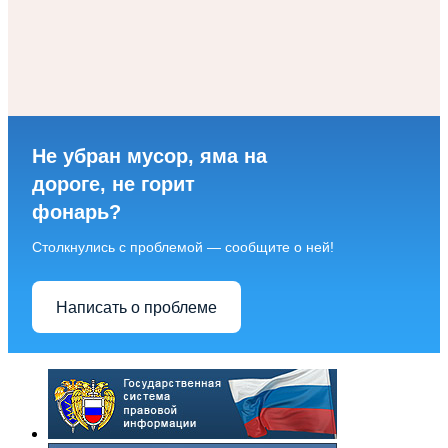
Не убран мусор, яма на
дороге, не горит
фонарь?
Столкнулись с проблемой — сообщите о ней!
Написать о проблеме