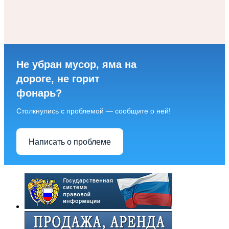
Не убран мусор, яма на
дороге, не горит
фонарь?
Столкнулись с проблемой — сообщите о ней!
Написать о проблеме