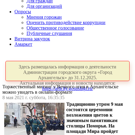
Для граждан
Для организаций
Опросы
Мнения горожан
Оценить противодействие коррупции
Общественное голосование
Публичные слушания
Витрина закупок
Амаркет
Здесь размещалась информация о деятельности
Администрации городского округа «Город
Архангельск» до 31.12.2025.
Актуальная информация и новости находятся:
Торжественный митинг у Вечного огня в Архангельске
https://arhcity.gosuslugi.ru/
можно увидеть в онлайн-формате
8 мая 2021 г. суббота, 16:35:35
Традиционно утром 9 мая
состоятся церемонии
возложения цветов к
значимым памятникам
столицы Поморья. На
площади Мира пройдет