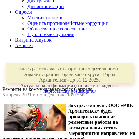
Для граждан
Для организаций
Опросы
Мнения горожан
Оценить противодействие коррупции
Общественное голосование
Публичные слушания
Витрина закупок
Амаркет
Здесь размещалась информация о деятельности
Администрации городского округа «Город
Архангельск» до 31.12.2025.
Актуальная информация и новости находятся:
Ремонты на коммунальных сетях 6 апреля
https://arhcity.gosuslugi.ru/
5 апреля 2021 г. понедельник, 18:07:50
Завтра, 6 апреля, ООО «РВК-
Архангельск» будет
проводить плановые
ремонтные работы на
коммунальных сетях.
Мероприятия направлены на
предотвращение возможных аварий.