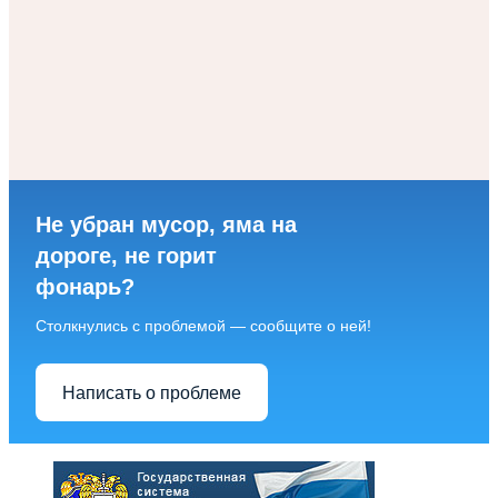
Не убран мусор, яма на
дороге, не горит
фонарь?
Столкнулись с проблемой — сообщите о ней!
Написать о проблеме