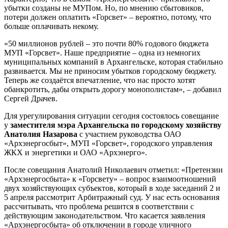
убытки созданы не МУПом. Но, по мнению сбытовиков,
потери должен оплатить «Горсвет» – вероятно, потому, что
больше оплачивать некому.
«50 миллионов рублей – это почти 80% годового бюджета
МУП «Горсвет». Наше предприятие – одна из немногих
муниципальных компаний в Архангельске, которая стабильно
развивается. Мы не приносим убытков городскому бюджету.
Теперь же создаётся впечатление, что нас просто хотят
обанкротить, дабы открыть дорогу монополистам», – добавил
Сергей Драчев.
Для урегулирования ситуации сегодня состоялось совещание
у
заместителя мэра Архангельска по городскому хозяйству
Анатолия Назарова
с участием руководства ОАО
«Архэнергосбыт», МУП «Горсвет», городского управления
ЖКХ и энергетики и ОАО «Архэнерго».
После совещания Анатолий Николаевич отметил: «Претензии
«Архэнергосбыта» к «Горсвету» – вопрос взаимоотношений
двух хозяйствующих субъектов, который в ходе заседаний 2 и
5 апреля рассмотрит Арбитражный суд. У нас есть основания
рассчитывать, что проблема решится в соответствии с
действующим законодательством. Что касается заявления
«Архэнергосбыта» об отключении в городе уличного