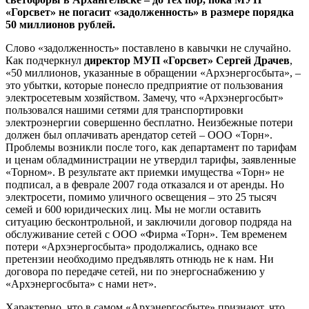
«Горсвет» не погасит «задолженность» в размере порядка
50 миллионов рублей.
Слово «задолженность» поставлено в кавычки не случайно.
Как подчеркнул
директор МУП «Горсвет»
Сергей Драчев
,
«50 миллионов, указанные в обращении «Архэнергосбыта», –
это убытки, которые понесло предприятие от пользования
электросетевым хозяйством. Замечу, что «Архэнергосбыт»
пользовался нашими сетями для транспортировки
электроэнергии совершенно бесплатно. Неизбежные потери
должен был оплачивать арендатор сетей – ООО «Торн».
Проблемы возникли после того, как департамент по тарифам
и ценам обладминистрации не утвердил тарифы, заявленные
«Торном». В результате акт приемки имущества «Торн» не
подписал, а в феврале 2007 года отказался и от аренды. Но
электросети, помимо уличного освещения – это 25 тысяч
семей и 600 юридических лиц. Мы не могли оставить
ситуацию бесконтрольной, и заключили договор подряда на
обслуживание сетей с ООО «Фирма «Торн». Тем временем
потери «Архэнергосбыта» продолжались, однако все
претензии необходимо предъявлять отнюдь не к нам. Ни
договора по передаче сетей, ни по энергоснабжению у
«Архэнергосбыта» с нами нет».
Характерно, что в самом «Архэнергосбыте» признают, что