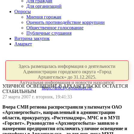
Для граждан
Для организаций
Опросы
Мнения горожан
Оценить противодействие коррупции
Общественное голосование
Публичные слушания
Витрина закупок
Амаркет
Здесь размещалась информация о деятельности
Администрации городского округа «Город
Архангельск» до 31.12.2025.
Актуальная информация и новости находятся:
УЛИЧНОЕ ОСВЕЩЕНИЕ В АРХАНГЕЛЬСКЕ ОСТАЕТСЯ
https://arhcity.gosuslugi.ru/
СТАБИЛЬНЫМ
27 марта 2007 г. вторник, 19:41:33
Вчера СМИ региона распространили ультиматум ОАО
«Архэнергосбыт», направленный в администрацию
области, прокуратуру, «Ростехнадзор», МЧС и в МУП
«Горсвет». Руководство «Архэнергосбыта» заявило о
намерении предприятия отключить уличное освещение и
светофоры в Архангельске – до тех пор, пока МУП