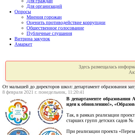
Для граждан
Для организаций
Опросы
Мнения горожан
Оценить противодействие коррупции
Общественное голосование
Публичные слушания
Витрина закупок
Амаркет
Здесь размещалась информа
Ак
От малышей до директоров школ: департамент образования зап
8 февраля 2021 г. понедельник, 11:20:41
В департаменте образования 
идеи к обновлению!», «Образо
Так, в рамках реализации прое
старших групп детских садов № 
При реализации проекта «Переза