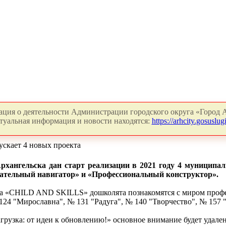
ция о деятельности Администрации городского округа «Город А
туальная информация и новости находятся:
https://arhcity.gosuslugi
ускает 4 новых проекта
Архангельска дан старт реализации в 2021 году 4 муницип
вательный навигатор» и «Профессиональный конструктор».
кта «CHILD AND SKILLS» дошколята познакомятся с миром профе
124 "Мирославна", № 131 "Радуга", № 140 "Творчество", № 157 
грузка: от идеи к обновлению!» основное внимание будет удале