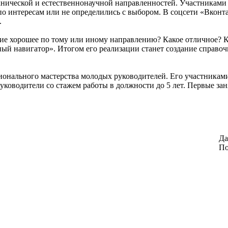
ической и естественнонаучной направленностей. Участниками п
 интересам или не определились с выбором. В соцсети «Вконтакт
.
ие хорошее по тому или иному направлению? Какое отличное? Ка
ный навигатор». Итогом его реализации станет создание справ
ионального мастерства молодых руководителей. Его участникам
уководители со стажем работы в должности до 5 лет. Первые зан
Да
По