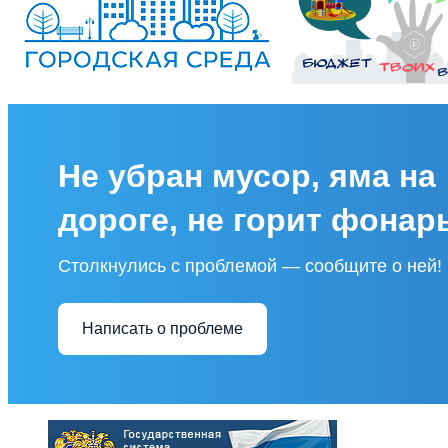
Не убран мусор, яма на
дороге, не горит фонар
Столкнулись с проблемой — сообщите о ней!
Написать о проблеме