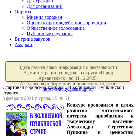
Для граждан
Для организаций
Опросы
Мнения горожан
Оценить противодействие коррупции
Общественное голосование
Публичные слушания
Витрина закупок
Амаркет
Здесь размещалась информация о деятельности
Администрации городского округа «Город
Архангельск» до 31.12.2025.
Актуальная информация и новости находятся:
Стартовал городской конкурс «В волшебной Пушкинской
https://arhcity.gosuslugi.ru/
стране»
3 февраля 2021 г. среда, 15:40:51
Конкурс проводится в целях
развития читательского
интереса, приобщения к
творческому наследию
Александра Сергеевича
Пушкина и ценностям