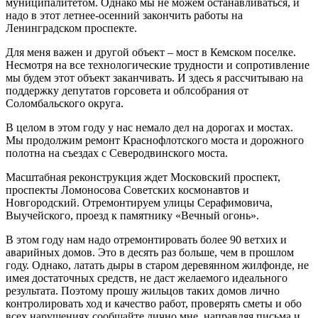
муниципалитетом. Однако мы не можем останавливаться, и
надо в этот летнее-осенний закончить работы на
Ленинградском проспекте.
Для меня важен и другой объект – мост в Кемском поселке.
Несмотря на все технологические трудности и сопротивление
мы будем этот объект заканчивать. И здесь я рассчитываю на
поддержку депутатов горсовета и облсобрания от
Соломбальского округа.
В целом в этом году у нас немало дел на дорогах и мостах.
Мы продолжим ремонт Краснофлотского моста и дорожного
полотна на съездах с Северодвинского моста.
Масштабная реконструкция ждет Московский проспект,
проспекты Ломоносова Советских космонавтов и
Новгородский. Отремонтируем улицы Серафимовича,
Выучейского, проезд к памятнику «Вечный огонь».
В этом году нам надо отремонтировать более 90 ветхих и
аварийных домов. Это в десять раз больше, чем в прошлом
году. Однако, латать дыры в старом деревянном жилфонде, не
имея достаточных средств, не даст желаемого идеального
результата. Поэтому прошу жильцов таких домов лично
контролировать ход и качество работ, проверять сметы и обо
всех нарушениях сообщайте лично мне, направляя письма и