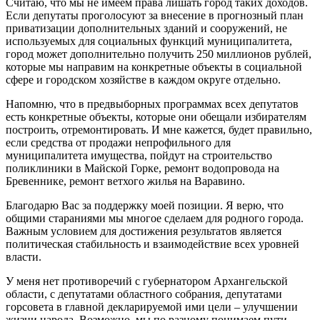
Считаю, что мы не имеем права лишать город таких доходов.
Если депутаты проголосуют за внесение в прогнозный план
приватизации дополнительных зданий и сооружений, не
используемых для социальных функций муниципалитета,
город может дополнительно получить 250 миллионов рублей,
которые мы направим на конкретные объекты в социальной
сфере и городском хозяйстве в каждом округе отдельно.
Напомню, что в предвыборных программах всех депутатов
есть конкретные объекты, которые они обещали избирателям
построить, отремонтировать. И мне кажется, будет правильно,
если средства от продажи непрофильного для
муниципалитета имущества, пойдут на строительство
поликлиники в Майской Горке, ремонт водопровода на
Бревеннике, ремонт ветхого жилья на Варавино.
Благодарю Вас за поддержку моей позиции. Я верю, что
общими стараниями мы многое сделаем для родного города.
Важным условием для достижения результатов является
политическая стабильность и взаимодействие всех уровней
власти.
У меня нет противоречий с губернатором Архангельской
области, с депутатами областного собрания, депутатами
горсовета в главной декларируемой ими цели – улучшении
жизни народа. Возможно, мы по разному понимаем пути