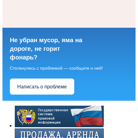
Не убран мусор, яма на
дороге, не горит
фонарь?
Столкнулись с проблемой — сообщите о ней!
Написать о проблеме