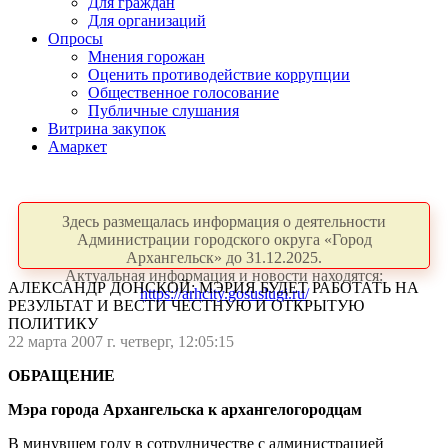
Для граждан
Для организаций
Опросы
Мнения горожан
Оценить противодействие коррупции
Общественное голосование
Публичные слушания
Витрина закупок
Амаркет
Здесь размещалась информация о деятельности
Администрации городского округа «Город
Архангельск» до 31.12.2025.
Актуальная информация и новости находятся:
АЛЕКСАНДР ДОНСКОЙ: МЭРИЯ БУДЕТ РАБОТАТЬ НА
https://arhcity.gosuslugi.ru/
РЕЗУЛЬТАТ И ВЕСТИ ЧЕСТНУЮ И ОТКРЫТУЮ
ПОЛИТИКУ
22 марта 2007 г. четверг, 12:05:15
ОБРАЩЕНИЕ
Мэра города Архангельска к архангелогородцам
В минувшем году в сотрудничестве с администрацией