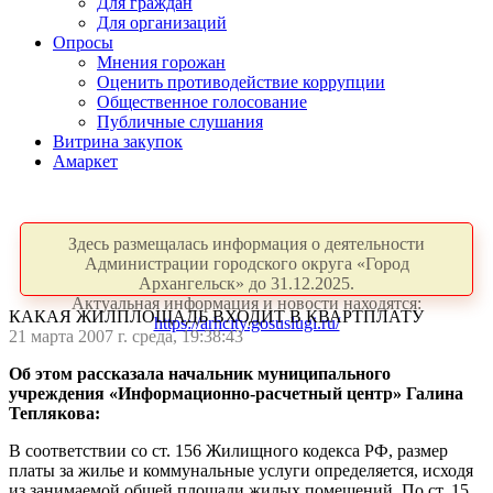
Для граждан
Для организаций
Опросы
Мнения горожан
Оценить противодействие коррупции
Общественное голосование
Публичные слушания
Витрина закупок
Амаркет
Здесь размещалась информация о деятельности
Администрации городского округа «Город
Архангельск» до 31.12.2025.
Актуальная информация и новости находятся:
КАКАЯ ЖИЛПЛОЩАДЬ ВХОДИТ В КВАРТПЛАТУ
https://arhcity.gosuslugi.ru/
21 марта 2007 г. среда, 19:38:43
Об этом рассказала начальник муниципального
учреждения «Информационно-расчетный центр» Галина
Теплякова:
В соответствии со ст. 156 Жилищного кодекса РФ, размер
платы за жилье и коммунальные услуги определяется, исходя
из занимаемой общей площади жилых помещений. По ст. 15