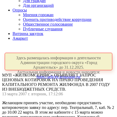
Для граждан
Для организаций
Опросы
Мнения горожан
Оценить противодействие коррупции
Общественное голосование
Публичные слушания
Витрина закупок
Амаркет
Здесь размещалась информация о деятельности
Администрации городского округа «Город
Архангельск» до 31.12.2025.
Актуальная информация и новости находятся:
МУП «ЖИЛКОМСЕРВИС» ОБЪЯВЛЯЕТ ЗАПРОС
https://arhcity.gosuslugi.ru/
ЦЕНОВЫХ КОТИРОВОК НА ПРАВО ПРОВЕДЕНИЯ
КАПИТАЛЬНОГО РЕМОНТА ЖИЛФОНДА В 2007 ГОДУ
ИЗ ВНЕБЮДЖЕТНЫХ СРЕДСТВ.
13 марта 2007 г. вторник, 17:12:06
Желающим принять участие, необходимо предоставить
котировочную заявку по адресу: пер. Театральный, 7, каб. № 2
до 10.00 22 марта. В этом же кабинете с 15 марта можно
получить дополнительную информацию. Контактный