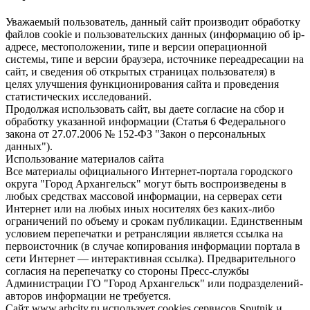
Уважаемый пользователь, данный сайт производит обработку
файлов cookie и пользовательских данных (информацию об ip-
адресе, местоположении, типе и версии операционной
системы, типе и версии браузера, источнике переадресации на
сайт, и сведения об открытых страницах пользователя) в
целях улучшения функционирования сайта и проведения
статистических исследований.
Продолжая использовать сайт, вы даете согласие на сбор и
обработку указанной информации (Статья 6 Федерального
закона от 27.07.2006 № 152-ФЗ "Закон о персональных
данных").
Использование материалов сайта
Все материалы официального Интернет-портала городского
округа "Город Архангельск" могут быть воспроизведены в
любых средствах массовой информации, на серверах сети
Интернет или на любых иных носителях без каких-либо
ограничений по объему и срокам публикации. Единственным
условием перепечатки и ретрансляции является ссылка на
первоисточник (в случае копирования информации портала в
сети Интернет — интерактивная ссылка). Предварительного
согласия на перепечатку со стороны Пресс-службы
Администрации ГО "Город Архангельск" или подразделений-
авторов информации не требуется.
Сайт www.arhcity.ru использует cookies сервисов Sputnik и