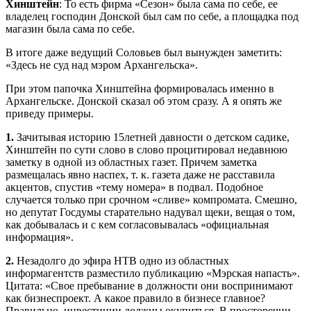
Хинштейн
: То есть фирма «Сезон» была сама по себе, ее
владелец господин Донской был сам по себе, а площадка под
магазин была сама по себе.
В итоге даже ведущий Соловьев был вынужден заметить:
«Здесь не суд над мэром Архангельска».
При этом папочка Хинштейна формировалась именно в
Архангельске. Донской сказал об этом сразу. А я опять же
приведу примеры.
1.
Зачитывая историю 15­летней давности о детском садике,
Хинштейн по сути слово в слово процитировал недавнюю
заметку в одной из областных газет. Причем заметка
размещалась явно наспех, т. к. газета даже не расставила
акцентов, спустив «тему номера» в подвал. Подобное
случается только при срочном «сливе» компромата. Смешно,
но депутат Госдумы старательно надувал щеки, вещая о том,
как добывалась и с кем согласовывалась «официальная
информация».
2.
Незадолго до эфира НТВ одно из областных
информагентств разместило публикацию «Мэрская напасть».
Цитата: «Свое пребывание в должности они воспринимают
как бизнес­проект. А какое правило в бизнесе главное?
Правильно, инвестиции должны окупиться. В просторечии —