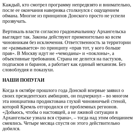
Каждый, кто смотрел программу непредвзято и внимательно,
после ее окончания наверняка столкнулся с ощущением
обмана. Многие из принципов Донского просто не успели
прозвучать.
Вертикаль власти согласно градоначальнику Архангельска
выглядит так. Законы действуют применительно ко всем
чиновникам без исключения. Ответственность за территории
не «размывается» по принципу «прав тот, у кого больше
прав». В Москву идут не «чемоданы» и «поклоны», а
объективные требования. Страна не делится на пастухов,
подпасков и баранов, а работает как единый механизм. Без
словоблудия и показухи.
НАШИ ПОПУГАИ
Когда в октябре прошлого года Донской впервые заявил о
своих президентских амбициях, он подчеркнул – во многом
эта инициатива продиктована глухой чиновничьей стеной,
которой Кремль отгородился от проблемных регионов.
«Добьюсь, чтобы о настоящей, а не лживой ситуации в
Архангельске узнала вся страна», – тогда над этим обещанием
смеялись. Четыре месяца спустя он этого действительно
добился.