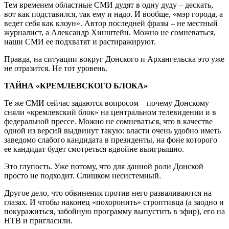
Тем временем областные СМИ дудят в одну дуду – дескать,
вот как подставился, так ему и надо. И вообще, «мэр города, а
ведет себя как клоун». Автор последней фразы – не местный
журналист, а Александр Хинштейн. Можно не сомневаться,
наши СМИ ее подхватят и растиражируют.
Правда, на ситуации вокруг Донского и Архангельска это уже
не отразится. Не тот уровень.
ТАЙНА «КРЕМЛЕВСКОГО БЛОКА»
Те же СМИ сейчас задаются вопросом – почему Донскому
сняли «кремлевский блок» на центральном телевидении и в
федеральной прессе. Можно не сомневаться, что в качестве
одной из версий выдвинут такую: власти очень удобно иметь
заведомо слабого кандидата в президенты, на фоне которого
ее кандидат будет смотреться вдвойне выигрышно.
Это глупость. Уже потому, что для данной роли Донской
просто не подходит. Слишком несистемный.
Другое дело, что обвинения против него разваливаются на
глазах. И чтобы наконец «похоронить» строптивца (а заодно и
покуражиться, забойную программу выпустить в эфир), его на
НТВ и пригласили.