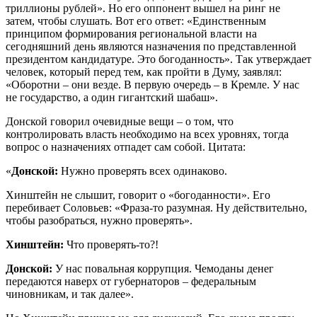
триллионы рублей». Но его оппонент вышел на ринг не
затем, чтобы слушать. Вот его ответ: «Единственным
принципом формирования региональной власти на
сегодняшний день являются назначения по представленной
президентом кандидатуре. Это богоданность». Так утверждает
человек, который перед тем, как пройти в Думу, заявлял:
«Оборотни – они везде. В первую очередь – в Кремле. У нас
не государство, а один гигантский шабаш».
Донской говорил очевидные вещи – о том, что
контролировать власть необходимо на всех уровнях, тогда
вопрос о назначениях отпадет сам собой. Цитата:
«
Донской:
Нужно проверять всех одинаково.
Хинштейн не слышит, говорит о «богоданности». Его
перебивает Соловьев: «Фраза-­то разумная. Ну действительно,
чтобы разобраться, нужно проверять».
Хинштейн:
Что проверять-­то?!
Донской:
У нас повальная коррупция. Чемоданы денег
передаются наверх от губернаторов – федеральным
чиновникам, и так далее».