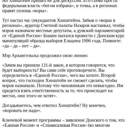
Но Хинштейн пришел не для дискуссий. Его схема проста:
федеральная власть «богом избрана», и точка, а в регионах
правят сплошь «воры».
Тут настал час секундантов Хинштейна. Забыв о «ворах в
регионах», аудитор Счетной палаты Назаров настаивал, чтобы
мэров назначали местные депутаты, а думский парламентарий
от «Единой России» Бошин пытался провести с Донским курс
манипуляций образца выборов Ельцина 1996 года. Помните:
«да – да – нет – да».
Мэр Архангельска продолжил свою линию:
«Зачем вы приняли 131-­й закон, в котором говорится, что
будет выборность? Вы сами себе противоречите. Вы
определитесь в «Единой России», чего вы хотите. Второй
вопрос, что господин Хинштейн не сможет сделать, чтобы
мэров назначали. Потому что чиновникам это невыгодно. Им
придется взять ответственность за то, что происходит на
местах, они этого не хотят».
Догадываетесь, чем ответил Хинштейн? Ну конечно,
«воровать не надо».
Ключевой момент программы – заявление Донского о том, что
«Единая Россия» и «Справедливая Россия» (во многом