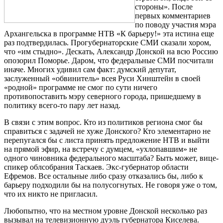
стороны». После
первых комментариев
по поводу участия мэра
Архангельска в программе НТВ «К барьеру!» эта истина еще
раз подтвердилась. Прогубернаторские СМИ сказали хором,
что «им стыдно». Дескать, Александр Донской на всю Россию
опозорил Поморье. Даром, что федеральные СМИ посчитали
иначе. Многих удивил сам факт: думский депутат,
заслуженный «обвинитель» всея Руси Хинштейн в своей
«родной» программе не смог по сути ничего
противопоставить мэру северного города, пришедшему в
политику всего­-то пару лет назад.
В связи с этим вопрос. Кто из политиков региона смог бы
справиться с задачей не хуже Донского? Кто элементарно не
перепугался бы с листа принять предложение НТВ и выйти
на прямой эфир, на встречу с думцем, «ухлопавшим» не
одного чиновника федерального масштаба? Быть может, вице­-
спикер облсобрания Таскаев. Экс­-губернатор области
Ефремов. Все остальные либо сразу отказались бы, либо к
барьеру подходили бы на полусогнутых. Не говоря уже о том,
что их никто не пригласил.
Любопытно, что на местном уровне Донской несколько раз
вызывал на телевизионную дуэль губернатора Киселева.