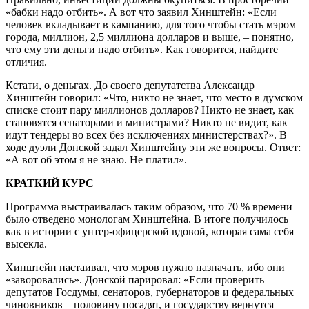
«бабки надо отбить». А вот что заявил Хинштейн: «Если
человек вкладывает в кампанию, для того чтобы стать мэром
города, миллион, 2,5 миллиона долларов и выше, – понятно,
что ему эти деньги надо отбить». Как говорится, найдите
отличия.
Кстати, о деньгах. До своего депутатства Александр
Хинштейн говорил: «Что, никто не знает, что место в думском
списке стоит пару миллионов долларов? Никто не знает, как
становятся сенаторами и министрами? Никто не видит, как
идут тендеры во всех без исключениях министерствах?». В
ходе дуэли Донской задал Хинштейну эти же вопросы. Ответ:
«А вот об этом я не знаю. Не платил».
КРАТКИЙ КУРС
Программа выстраивалась таким образом, что 70 % времени
было отведено монологам Хинштейна. В итоге получилось
как в истории с унтер-­офицерской вдовой, которая сама себя
высекла.
Хинштейн настаивал, что мэров нужно назначать, ибо они
«заворовались». Донской парировал: «Если проверить
депутатов Госдумы, сенаторов, губернаторов и федеральных
чиновников – половину посадят, и государству вернутся