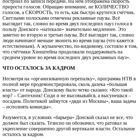
построил по записи передачи. На нём отображена скорость
прироста голосов. Обращаю внимание, не КОЛИЧЕСТВО
голосов, а СКОРОСТЬ, то есть, как быстро крутится счётчик.
Светлыми полосками отмечены рекламные паузы. Всё
выглядит так, словно во время двух последних пауз голоса в
пользу Донского «натекали» значительно медленнее. Это
заметно во вторую и третью паузы. Всё выглядит так, словно
люди начинают меньше звонить во время паузы (что кажется
естественным). А жульничество, по­-видимому, состояло в том,
что счётчики Хинштейна продолжали поддерживать на
среднем уровне во время последних двух рекламных пауз».
ЧТО ОСТАЛОСЬ ЗА КАДРОМ
Несмотря на «организованную перепалку», программа НТВ в
полной мере продемонстрировала, сколь далека «большая
власть» от народа. Донскому было четко сказано: «Кто такой
мэр? – Сантехник! Сиди и не высовывайся, а высунешься –
посадим. Политикой займутся «дяди из Москвы», ваша задача
– исполнять команды».
Разумеется, в условиях «барьера» Донской сказал не все, что
должен был сказать. Тезисно он обозначил, что ратовал за
укрепление совершенно другой вертикали власти. Остальное
осталось за кадром.