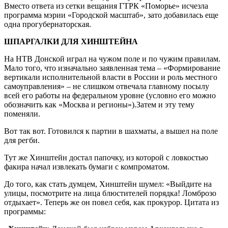
Вместо ответа из сетки вещания ГТРК «Поморье» исчезла
программа мэрии «Городской масштаб», зато добавилась еще
одна прогубернаторская.
ШПАРГАЛКИ ДЛЯ ХИНШТЕЙНА
На НТВ Донской играл на чужом поле и по чужим правилам.
Мало того, что изначально заявленная тема – «Формирование
вертикали исполнительной власти в России и роль местного
самоуправления» – не слишком отвечала главному посылу
всей его работы на федеральном уровне (условно его можно
обозначить как «Москва и регионы»).Затем и эту тему
поменяли.
Вот так вот. Готовился к партии в шахматы, а вышел на поле
для регби.
Тут же Хинштейн достал папочку, из которой с ловкостью
факира начал извлекать бумаги с компроматом.
До того, как стать думцем, Хинштейн шумел: «Выйдите на
улицы, посмотрите на лица блюстителей порядка! Ломброзо
отдыхает». Теперь же он повел себя, как прокурор. Цитата из
программы: