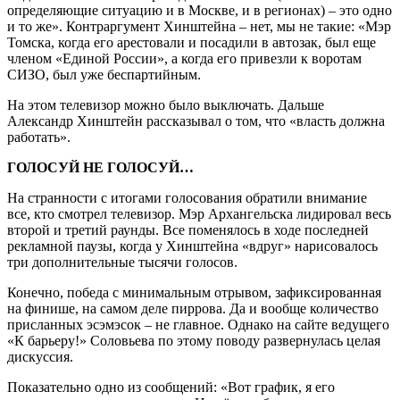
определяющие ситуацию и в Москве, и в регионах) – это одно
и то же». Контраргумент Хинштейна – нет, мы не такие: «Мэр
Томска, когда его арестовали и посадили в автозак, был еще
членом «Единой России», а когда его привезли к воротам
СИЗО, был уже беспартийным.
На этом телевизор можно было выключать. Дальше
Александр Хинштейн рассказывал о том, что «власть должна
работать».
ГОЛОСУЙ НЕ ГОЛОСУЙ…
На странности с итогами голосования обратили внимание
все, кто смотрел телевизор. Мэр Архангельска лидировал весь
второй и третий раунды. Все поменялось в ходе последней
рекламной паузы, когда у Хинштейна «вдруг» нарисовалось
три дополнительные тысячи голосов.
Конечно, победа с минимальным отрывом, зафиксированная
на финише, на самом деле пиррова. Да и вообще количество
присланных эсэмэсок – не главное. Однако на сайте ведущего
«К барьеру!» Соловьева по этому поводу развернулась целая
дискуссия.
Показательно одно из сообщений: «Вот график, я его