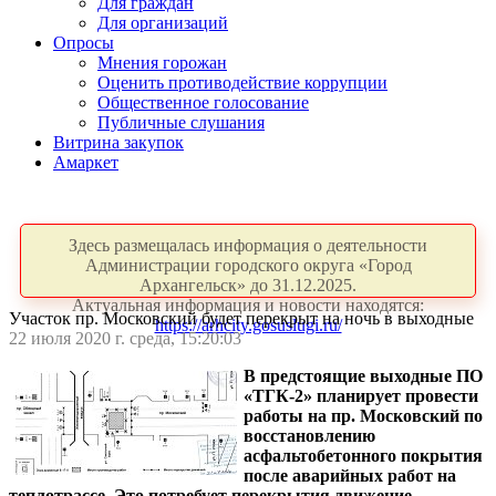
Для граждан
Для организаций
Опросы
Мнения горожан
Оценить противодействие коррупции
Общественное голосование
Публичные слушания
Витрина закупок
Амаркет
Здесь размещалась информация о деятельности
Администрации городского округа «Город
Архангельск» до 31.12.2025.
Актуальная информация и новости находятся:
Участок пр. Московский будет перекрыт на ночь в выходные
https://arhcity.gosuslugi.ru/
22 июля 2020 г. среда, 15:20:03
В предстоящие выходные ПО
«ТГК-2» планирует провести
работы на пр. Московский по
восстановлению
асфальтобетонного покрытия
после аварийных работ на
теплотрассе. Это потребует перекрытия движение