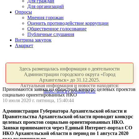
Для граждан
Для организаций
Опросы
Мнения горожан
Оценить противодействие коррупции
Общественное голосование
Публичные слушания
Витрина закупок
Амаркет
Здесь размещалась информация о деятельности
Администрации городского округа «Город
Архангельск» до 31.12.2025.
Актуальная информация и новости находятся:
Принимаются заявки на областной конкурс целевых проектов
https://arhcity.gosuslugi.ru/
социально ориентированных НКО
10 июля 2020 г. пятница, 15:40:44
Администрация Губернатора Архангельской области и
Правительства Архангельской области проводит конкурс
целевых проектов социально ориентированных НКО.
Заявки принимаются через Единый Интернет-портал СО
НКО Архангельской области в период по 1 августа 2020
года включительно.