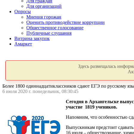
Для граждан
Для организаций
Опросы
Мнения горожан
Оценить противодействие коррупции
Общественное голосование
Публичные слушания
Витрина закупок
Амаркет
Здесь размещалась информа
Ак
Более 1800 одиннадцатиклассников сдают ЕГЭ по русскому яз
6 июля 2020 г. понедельник, 08:30:45
Сегодня в Архангельске выпуск
участие 1819 учеников.
Напомним, что особенностью сда
Выпускникам предстоит сдавать 
16 июля – обществознание, хими