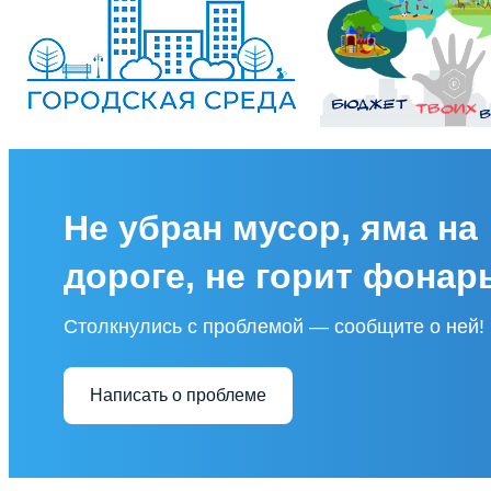
Не убран мусор, яма на
дороге, не горит фонар
Столкнулись с проблемой — сообщите о ней!
Написать о проблеме