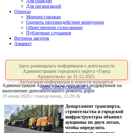
Для граждан
Для организаций
Опросы
Мнения горожан
Оценить противодействие коррупции
Общественное голосование
Публичные слушания
Витрина закупок
Амаркет
Здесь размещалась информация о деятельности
Администрации городского округа «Город
Архангельск» до 31.12.2025.
Актуальная информация и новости находятся:
Администрация Архангельска определяет подрядчиков на
https://arhcity.gosuslugi.ru/
выполнение дополнительного ремонта дорог
29 июня 2020 г. понедельник, 11:20:36
Департамент транспорта,
строительства и городской
инфраструктуры объявил
аукционы по двум лотам,
чтобы определить
подрядчиков, которые