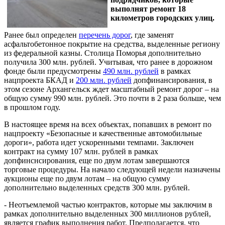
выполнят ремонт 18
километров городских улиц.
Ранее был определен
перечень дорог
, где заменят
асфальтобетонное покрытие на средства, выделенные региону
из федеральной казны. Столица Поморья дополнительно
получила 300 млн. рублей. Учитывая, что ранее в дорожном
фонде были предусмотрены
490 млн. рублей
в рамках
нацпроекта БКАД и
200 млн. рублей
допфинансирования, в
этом сезоне Архангельск ждет масштабный ремонт дорог – на
общую сумму 990 млн. рублей. Это почти в 2 раза больше, чем
в прошлом году.
В настоящее время на всех объектах, попавших в ремонт по
нацпроекту «Безопасные и качественные автомобильные
дороги», работа идет ускоренными темпами. Заключен
контракт на сумму 107 млн. рублей в рамках
допфинснсирования, еще по двум лотам завершаются
торговые процедуры. На начало следующей недели назначены
аукционы еще по двум лотам – на общую сумму
дополнительно выделенных средств 300 млн. рублей.
- Неотъемлемой частью контрактов, которые мы заключим в
рамках дополнительно выделенных 300 миллионов рублей,
является график выполнения работ. Предполагается, что