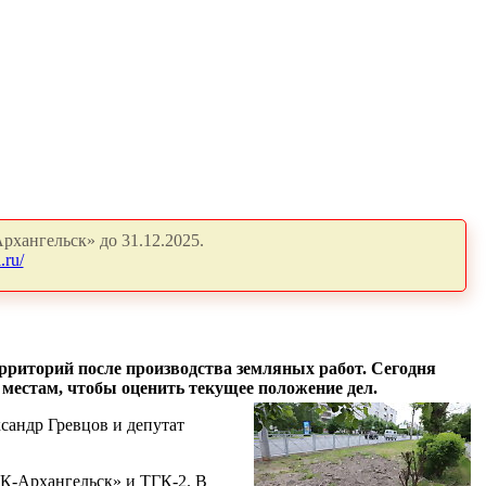
рхангельск» до 31.12.2025.
.ru/
рриторий после производства земляных работ. Сегодня
 местам, чтобы оценить текущее положение дел.
сандр Гревцов и депутат
К-Архангельск» и ТГК-2. В