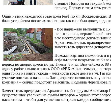
столице Поморья на текущий мо
период. Наряду с этим есть уча
Один из них находится возле дома №91 по ул. Воскресенская.
благоустройства после их окончания так и не был доведен до к
- Все надлежало выполнить к 15
не выполнена, верхний слой по
всю необходимую документацию 
Архангельск», как правопреемни
заместитель директора департам
Похожая картина сложилась и в 
асфальтового покрытия не было
период во дворах домов по ул. Тимме, 8 и ул. Выучейского, 8
адресу работы выполнялись ООО «РВК-Архангельск», по втор
одна точка на карте города – местность возле дома на ул. Га
участке они так и начались. Зато разрытие появилось на участ
компания – сейчас предстоит выяснить. Людмила Черепанова п
Заместитель председателя Архангельской гордумы Александр 
существенное увеличение суммы штрафов – однако этот вопрос
населением – чтобы для усиления контроля каждое сообщение 