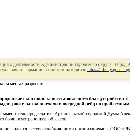
ция о деятельности Администрации городского округа «Город А
туальная информация и новости находятся:
https://arhcity.gosuslugi
а на местах разрытий
родолжает контроль за восстановлением благоустройства те
радостроительства выехали в очередной рейд по проблемным
е заместитель председателя Архангельской городской Думы Алек
о было осмотрено пять объектов.
е производится ресурсоснабжающими организациями – ООО «РВ