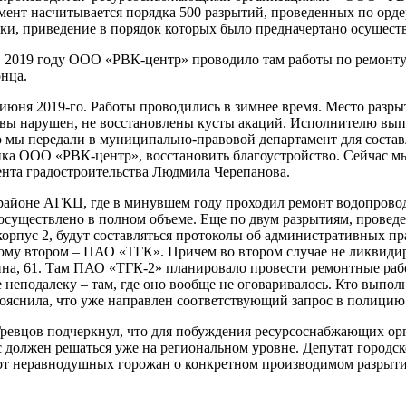
мент насчитывается порядка 500 разрытий, проведенных по орд
стки, приведение в порядок которых было предначертано осущест
 В 2019 году ООО «РВК-центр» проводило там работы по ремонту
онца.
 июня 2019-го. Работы проводились в зимнее время. Место разр
чвы нарушен, не восстановлены кусты акаций. Исполнителю вып
мы передали в муниципально-правовой департамент для состав
ка ООО «РВК-центр», восстановить благоустройство. Сейчас мы
ента градостроительства Людмила Черепанова.
районе АГКЦ, где в минувшем году проходил ремонт водопровод
 осуществлено в полном объеме. Еще по двум разрытиям, пров
8 корпус 2, будут составляться протоколы об административных 
ому втором – ПАО «ТГК». Причем во втором случае не ликвиди
гарина, 61. Там ПАО «ТГК-2» планировало провести ремонтные ра
ке неподалеку – там, где оно вообще не оговаривалось. Кто выпо
ояснила, что уже направлен соответствующий запрос в полицию
Гревцов подчеркнул, что для побуждения ресурсоснабжающих ор
 должен решаться уже на региональном уровне. Депутат городск
от неравнодушных горожан о конкретном производимом разрытии