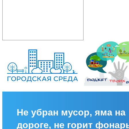
Не убран мусор, яма на
дороге, не горит фонар