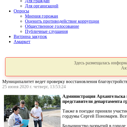
Для граждан
Для организаций
Опросы
Мнения горожан
Оценить противодействие коррупции
Общественное голосование
Публичные слушания
Витрина закупок
Амаркет
Здесь размещалась информа
Ак
Муниципалитет ведет проверку восстановления благоустройств
25 июня 2020 г. четверг, 13:53:24
Администрация Архангельска п
представители департамента г
Также в поездке приняли участи
гордумы Сергей Пономарев. Всег
Большинство разрытий в город