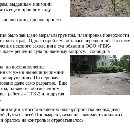
ерам, выданным в зимний
вить еще в прошлом году.
 канализации, однако процесс
ытия было закидано мерзлым грунтом, планировка поверхности
исали штраф. Однако проблема осталась нерешенной. Поэтому
ления искового заявления в суд обязании ООО «РВК-
 ждем решения суда по данному вопросу, - сообщила
а, но восстановление
еденным уже в нынешний зимний
правонарушениях. По первому
ровано даже само разрытие. Еще
боты, однако на обозначенном
лнял работы – ТГК-2 или другая
.
ганизаций к восстановлению благоустройства необходимо
ой Думы Сергей Пономарев указал на значимость диалога с
 бралось на контроль и отрабатывалось.