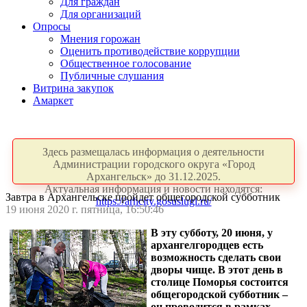
Для граждан
Для организаций
Опросы
Мнения горожан
Оценить противодействие коррупции
Общественное голосование
Публичные слушания
Витрина закупок
Амаркет
Здесь размещалась информация о деятельности
Администрации городского округа «Город
Архангельск» до 31.12.2025.
Актуальная информация и новости находятся:
Завтра в Архангельске пройдет общегородской субботник
https://arhcity.gosuslugi.ru/
19 июня 2020 г. пятница, 16:50:46
В эту субботу, 20 июня, у
архангелгородцев есть
возможность сделать свои
дворы чище. В этот день в
столице Поморья состоится
общегородской субботник –
он проводится в рамках