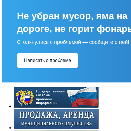
Не убран мусор, яма на
дороге, не горит фонар
Столкнулись с проблемой — сообщите о ней!
Написать о проблеме