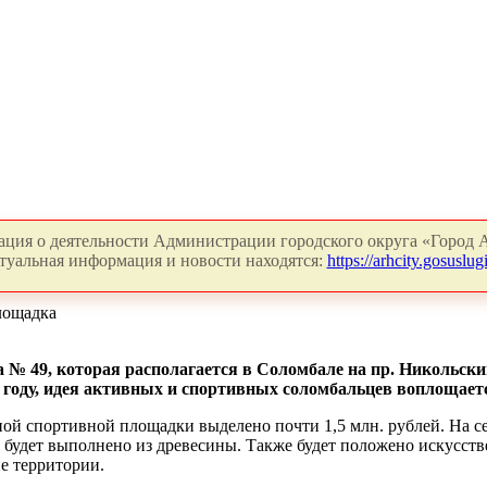
ция о деятельности Администрации городского округа «Город А
туальная информация и новости находятся:
https://arhcity.gosuslugi
лощадка
 № 49, которая располагается в Соломбале на пр. Никольски
 году, идея активных и спортивных соломбальцев воплощаетс
й спортивной площадки выделено почти 1,5 млн. рублей. На с
будет выполнено из древесины. Также будет положено искусстве
е территории.