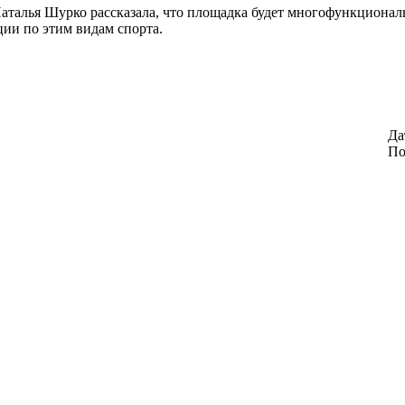
талья Шурко рассказала, что площадка будет многофункциональн
ции по этим видам спорта.
Да
По