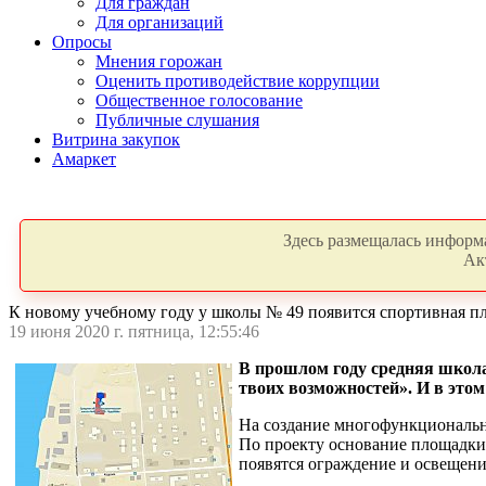
Для граждан
Для организаций
Опросы
Мнения горожан
Оценить противодействие коррупции
Общественное голосование
Публичные слушания
Витрина закупок
Амаркет
Здесь размещалась информа
Ак
К новому учебному году у школы № 49 появится спортивная п
19 июня 2020 г. пятница, 12:55:46
В прошлом году средняя школа
твоих возможностей». И в этом
На создание многофункционально
По проекту основание площадки 
появятся ограждение и освещени