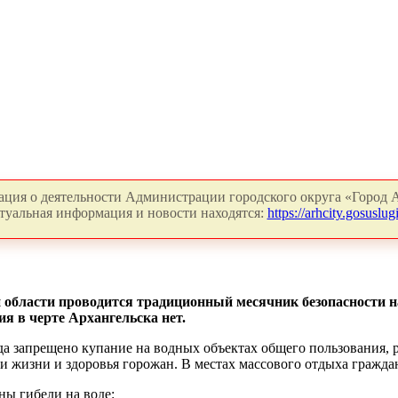
ция о деятельности Администрации городского округа «Город А
туальная информация и новости находятся:
https://arhcity.gosuslugi
й области проводится традиционный месячник безопасности н
я в черте Архангельска нет.
ода запрещено купание на водных объектах общего пользования,
ти жизни и здоровья горожан. В местах массового отдыха гражд
ы гибели на воде: