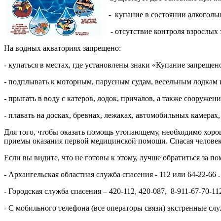
- купание в состоянии алкоголь
- отсутствие контроля взрослых 
На водных акваториях запрещено:
- купаться в местах, где установлены знаки «Купание запрещен
- подплывать к моторным, парусным судам, весельным лодкам 
- прыгать в воду с катеров, лодок, причалов, а также сооружен
- плавать на досках, бревнах, лежаках, автомобильных камерах
Для того, чтобы оказать помощь утопающему, необходимо хорош
приемы оказания первой медицинской помощи. Спасая человека
Если вы видите, что не готовы к этому, лучше обратиться за
- Архангельская областная служба спасения - 112 или 64-22-66 .
- Городская служба спасения – 420-112, 420-087, 8-911-67-70-11
- С мобильного телефона (все операторы связи) экстренные сл