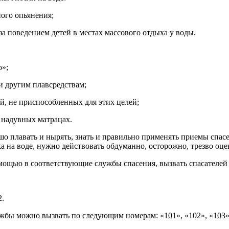
ного опьянения;
за поведением детей в местах массового отдыха у воды.
о»;
и другим плавсредствам;
ий, не приспособленных для этих целей;
, надувных матрацах.
о плавать и нырять, знать и правильно применять приемы спасе
 на воде, нужно действовать обдуманно, осторожно, трезво оце
 помощью в соответствующие службы спасения, вызвать спасател
2.
ужбы можно вызвать по следующим номерам: «101», «102», «103»