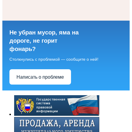
Не убран мусор, яма на
дороге, не горит
фонарь?
Столкнулись с проблемой — сообщите о ней!
Написать о проблеме