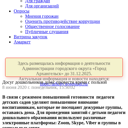
Для граждан
Для организаций
Опросы
Мнения горожан
Оценить противодействие коррупции
Общественное голосование
Публичные слушания
Витрина закупок
Амаркет
Здесь размещалась информация о деятельности
Администрации городского округа «Город
Архангельск» до 31.12.2025.
Актуальная информация и новости находятся:
Досуг дошкольников дома: провести время с пользой
https://arhcity.gosuslugi.ru/
8 июня 2020 г. понедельник, 15:50:02
В связи с режимом повышенной готовности педагоги
детских садов уделяют повышенное внимание
воспитанникам, которые не посещают дежурные группы,
оставаясь дома. Для проведения занятий с детьми педагоги
дошкольного образования используют различные
электронные платформы: Zoom, Skype, Viber и группы в
социальных сетях.