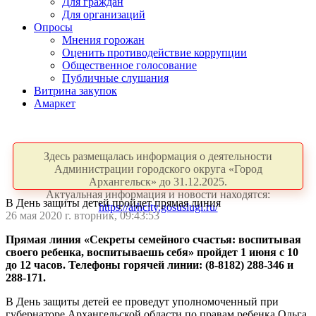
Для граждан
Для организаций
Опросы
Мнения горожан
Оценить противодействие коррупции
Общественное голосование
Публичные слушания
Витрина закупок
Амаркет
Здесь размещалась информация о деятельности
Администрации городского округа «Город
Архангельск» до 31.12.2025.
Актуальная информация и новости находятся:
В День защиты детей пройдет прямая линия
https://arhcity.gosuslugi.ru/
26 мая 2020 г. вторник, 09:43:53
Прямая линия «Секреты семейного счастья: воспитывая
своего ребенка, воспитываешь себя» пройдет 1 июня с 10
до 12 часов.
Телефоны горячей линии: (8-8182) 288-346 и
288-171.
В День защиты детей ее проведут уполномоченный при
губернаторе Архангельской области по правам ребенка Ольга