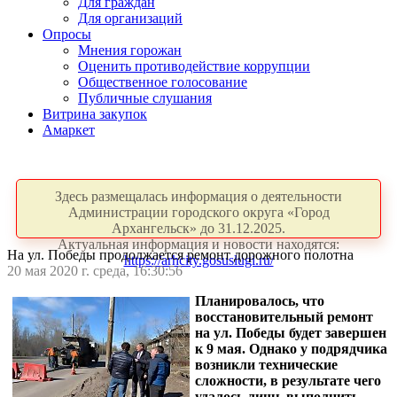
Для граждан
Для организаций
Опросы
Мнения горожан
Оценить противодействие коррупции
Общественное голосование
Публичные слушания
Витрина закупок
Амаркет
Здесь размещалась информация о деятельности
Администрации городского округа «Город
Архангельск» до 31.12.2025.
Актуальная информация и новости находятся:
На ул. Победы продолжается ремонт дорожного полотна
https://arhcity.gosuslugi.ru/
20 мая 2020 г. среда, 16:30:56
Планировалось, что
восстановительный ремонт
на ул. Победы будет завершен
к 9 мая. Однако у подрядчика
возникли технические
сложности, в результате чего
удалось лишь выполнить