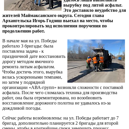
вырубку под литой асфальт.
Это доставило неудобство для
жителей Маймаксанского округа. Сегодня глава
Архангельска Игорь Годзиш выехал на место, чтобы
проконтролировать ход исполнения поручения по
продолжению работ.
В начале мая на ул. Победы
работало 3 бригады: была
поставлена задача - к
праздничной дате восстановить
дорогу методом ямочного
ремонта литым асфальтом.
Чтобы достичь этого, вырубка
велась ускоренными темпами,
но затем у подрядной
организации «АВА-групп» возникли сложности с поставкой
асфальта. После чего сломалась техника для производства
работ, она была отремонтирована, но возобновить
восстановление дорожного полотна не удавалось из-за
дождливой погоды.
Сейчас работы возобновлены: на ул. Победы работает до 7
бригад, дополнительно планируется 2 бригады для второй
смены, чтобы в кратчайшие сроки завершить процесс.