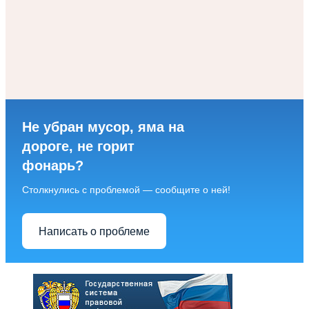
Не убран мусор, яма на
дороге, не горит
фонарь?
Столкнулись с проблемой — сообщите о ней!
Написать о проблеме