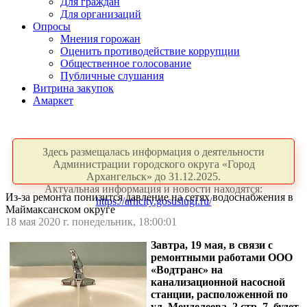
Для граждан
Для организаций
Опросы
Мнения горожан
Оценить противодействие коррупции
Общественное голосование
Публичные слушания
Витрина закупок
Амаркет
Здесь размещалась информация о деятельности
Администрации городского округа «Город
Архангельск» до 31.12.2025.
Актуальная информация и новости находятся:
Из-за ремонта понизится давление на сетях водоснабжения в
https://arhcity.gosuslugi.ru/
Маймаксанском округе
18 мая 2020 г. понедельник, 18:00:01
Завтра, 19 мая, в связи с
ремонтными работами ООО
«Водтранс» на
канализационной насосной
станции, расположенной по
ул. Менделеева, 2 стр. 7, будет