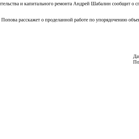
ительства и капитального ремонта Андрей Шабалин сообщит о сп
 Попова расскажет о проделанной работе по упорядочению объек
Да
По