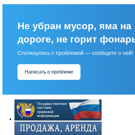
Не убран мусор, яма на
дороге, не горит фонар
Столкнулись с проблемой — сообщите о ней!
Написать о проблеме